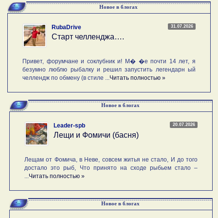
Новое в блогах
31.07.2026
RubaDrive
Старт челленджа….
Привет, форумчане и соклубник и! М� �е почти 14 лет, я
безумно люблю рыбалку и решил запустить легендарн ый
челлендж по обмену (в стиле ...
Читать полностью »
Новое в блогах
20.07.2026
Leader-spb
Лещи и Фомичи (басня)
Лещам от Фомича, в Неве, совсем житья не стало, И до того
достало это рыб, Что принято на сходе рыбьем стало –
...
Читать полностью »
Новое в блогах