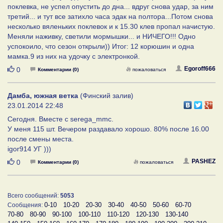
поклевка, не успел опустить до дна... вдруг снова удар, за ним
третий... и тут все затихло часа эдак на полтора...Потом снова
несколько вяленьких поклевок и к 15.30 клев пропал начистую.
Меняли наживку, светили мормышки... и НИЧЕГО!!! Одно
успокоило, что сезон открыли)) Итог: 12 корюшин и одна
мамка.9 из них на удочку с электронкой.
Нравится
Egoroff666
0
Комментарии (0)
пожаловаться
Дамба, южная ветка
(Финский залив)
23.01.2014 22:48
Сегодня. Вместе с serega_mmc.
У меня 115 шт. Вечером раздавало хорошо. 80% после 16.00
после смены места.
igor914 УГ )))
Нравится
PASHEZ
0
Комментарии (0)
пожаловаться
Всего сообщений:
5053
0-10
10-20
20-30
30-40
40-50
50-60
60-70
Сообщения:
70-80
80-90
90-100
100-110
110-120
120-130
130-140