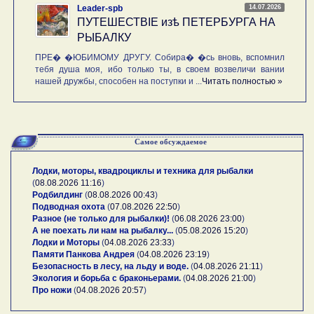
14.07.2026
Leader-spb
ПУТЕШЕСТВIE изѣ ПЕТЕРБУРГА НА
РЫБАЛКУ
ПРЕ� �ЮБИМОМУ ДРУГУ. Собира� �сь вновь, вспомнил
тебя душа моя, ибо только ты, в своем возвеличи вании
нашей дружбы, способен на поступки и ...
Читать полностью »
Самое обсуждаемое
Лодки, моторы, квадроциклы и техника для рыбалки
(
08.08.2026 11:16
)
Родбилдинг
(
08.08.2026 00:43
)
Подводная охота
(
07.08.2026 22:50
)
Разное (не только для рыбалки)!
(
06.08.2026 23:00
)
А не поехать ли нам на рыбалку...
(
05.08.2026 15:20
)
Лодки и Моторы
(
04.08.2026 23:33
)
Памяти Панкова Андрея
(
04.08.2026 23:19
)
Безопасность в лесу, на льду и воде.
(
04.08.2026 21:11
)
Экология и борьба с браконьерами.
(
04.08.2026 21:00
)
Про ножи
(
04.08.2026 20:57
)