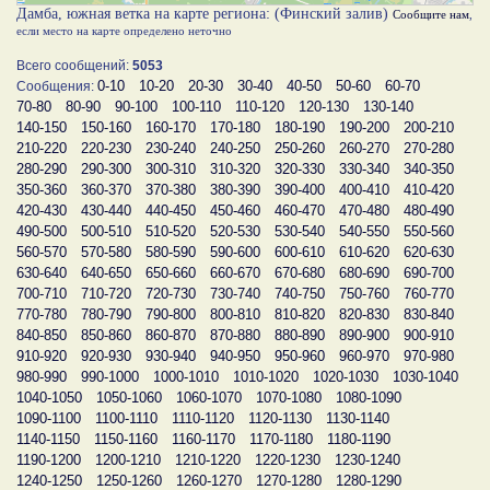
Дамба, южная ветка на карте региона: (Финский залив)
Сообщите нам
,
если место на карте определено неточно
Всего сообщений:
5053
0-10
10-20
20-30
30-40
40-50
50-60
60-70
Сообщения:
70-80
80-90
90-100
100-110
110-120
120-130
130-140
140-150
150-160
160-170
170-180
180-190
190-200
200-210
210-220
220-230
230-240
240-250
250-260
260-270
270-280
280-290
290-300
300-310
310-320
320-330
330-340
340-350
350-360
360-370
370-380
380-390
390-400
400-410
410-420
420-430
430-440
440-450
450-460
460-470
470-480
480-490
490-500
500-510
510-520
520-530
530-540
540-550
550-560
560-570
570-580
580-590
590-600
600-610
610-620
620-630
630-640
640-650
650-660
660-670
670-680
680-690
690-700
700-710
710-720
720-730
730-740
740-750
750-760
760-770
770-780
780-790
790-800
800-810
810-820
820-830
830-840
840-850
850-860
860-870
870-880
880-890
890-900
900-910
910-920
920-930
930-940
940-950
950-960
960-970
970-980
980-990
990-1000
1000-1010
1010-1020
1020-1030
1030-1040
1040-1050
1050-1060
1060-1070
1070-1080
1080-1090
1090-1100
1100-1110
1110-1120
1120-1130
1130-1140
1140-1150
1150-1160
1160-1170
1170-1180
1180-1190
1190-1200
1200-1210
1210-1220
1220-1230
1230-1240
1240-1250
1250-1260
1260-1270
1270-1280
1280-1290