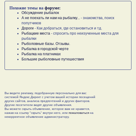
Похожие темы на
форуме:
Обсуждение рыбалок
А не поехать ли нам на рыбалку...
- знакомства, поиск
попутчиков
Дороги
- Как добраться, где остановиться и тд.
Рыбацкие места
- спросить про неизученные места для
рыбалки
Рыболовные базы. Отзывы.
Рыбалка в городской черте
Рыбалка на платниках
Большие рыболовные путешествия
Вы видите рекламу, подобранную персонально для вас
системой Яндекс.Директ с учетом вашей истории посещений
других сайтов, анализа предпочтений и других факторов.
Другие посетители видят другие объявления.
Вы можете скрыть объявление, которое вам не нравится,
нажав на ссылку "скрыть" внутри него, или
пожаловаться
на
некорректное объявление администратору.