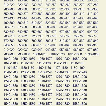
140-150
150-160
160-170
170-180
180-190
190-200
200-210
210-220
220-230
230-240
240-250
250-260
260-270
270-280
280-290
290-300
300-310
310-320
320-330
330-340
340-350
350-360
360-370
370-380
380-390
390-400
400-410
410-420
420-430
430-440
440-450
450-460
460-470
470-480
480-490
490-500
500-510
510-520
520-530
530-540
540-550
550-560
560-570
570-580
580-590
590-600
600-610
610-620
620-630
630-640
640-650
650-660
660-670
670-680
680-690
690-700
700-710
710-720
720-730
730-740
740-750
750-760
760-770
770-780
780-790
790-800
800-810
810-820
820-830
830-840
840-850
850-860
860-870
870-880
880-890
890-900
900-910
910-920
920-930
930-940
940-950
950-960
960-970
970-980
980-990
990-1000
1000-1010
1010-1020
1020-1030
1030-1040
1040-1050
1050-1060
1060-1070
1070-1080
1080-1090
1090-1100
1100-1110
1110-1120
1120-1130
1130-1140
1140-1150
1150-1160
1160-1170
1170-1180
1180-1190
1190-1200
1200-1210
1210-1220
1220-1230
1230-1240
1240-1250
1250-1260
1260-1270
1270-1280
1280-1290
1290-1300
1300-1310
1310-1320
1320-1330
1330-1340
1340-1350
1350-1360
1360-1370
1370-1380
1380-1390
1390-1400
1400-1410
1410-1420
1420-1430
1430-1440
1440-1450
1450-1460
1460-1470
1470-1480
1480-1490
1490-1500
1500-1510
1510-1520
1520-1530
1530-1540
1540-1550
1550-1560
1560-1570
1570-1580
1580-1590