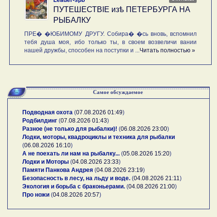
Leader-spb
ПУТЕШЕСТВIE изѣ ПЕТЕРБУРГА НА
РЫБАЛКУ
ПРЕ� �ЮБИМОМУ ДРУГУ. Собира� �сь вновь, вспомнил
тебя душа моя, ибо только ты, в своем возвеличи вании
нашей дружбы, способен на поступки и ...
Читать полностью »
Самое обсуждаемое
Подводная охота
(
07.08.2026 01:49
)
Родбилдинг
(
07.08.2026 01:43
)
Разное (не только для рыбалки)!
(
06.08.2026 23:00
)
Лодки, моторы, квадроциклы и техника для рыбалки
(
06.08.2026 16:10
)
А не поехать ли нам на рыбалку...
(
05.08.2026 15:20
)
Лодки и Моторы
(
04.08.2026 23:33
)
Памяти Панкова Андрея
(
04.08.2026 23:19
)
Безопасность в лесу, на льду и воде.
(
04.08.2026 21:11
)
Экология и борьба с браконьерами.
(
04.08.2026 21:00
)
Про ножи
(
04.08.2026 20:57
)