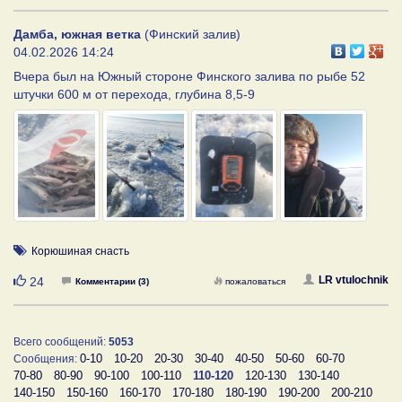
Дамба, южная ветка
(Финский залив)
04.02.2026 14:24
Вчера был на Южный стороне Финского залива по рыбе 52
штучки 600 м от перехода, глубина 8,5-9
Корюшиная снасть
Нравится
LR vtulochnik
24
Комментарии (3)
пожаловаться
Всего сообщений:
5053
0-10
10-20
20-30
30-40
40-50
50-60
60-70
Сообщения:
70-80
80-90
90-100
100-110
110-120
120-130
130-140
140-150
150-160
160-170
170-180
180-190
190-200
200-210