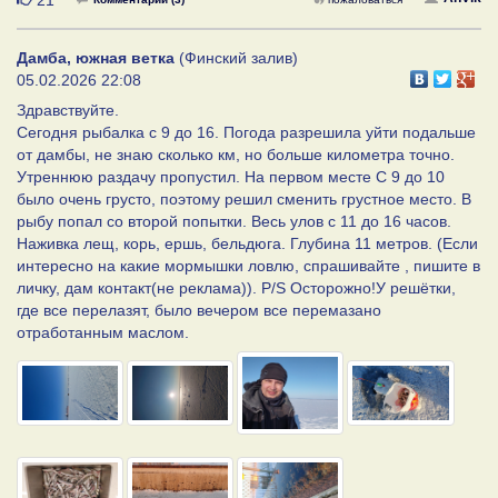
21
Дамба, южная ветка
(Финский залив)
05.02.2026 22:08
Здравствуйте.
Сегодня рыбалка с 9 до 16. Погода разрешила уйти подальше
от дамбы, не знаю сколько км, но больше километра точно.
Утреннюю раздачу пропустил. На первом месте С 9 до 10
было очень грусто, поэтому решил сменить грустное место. В
рыбу попал со второй попытки. Весь улов с 11 до 16 часов.
Наживка лещ, корь, ершь, бельдюга. Глубина 11 метров. (Если
интересно на какие мормышки ловлю, спрашивайте , пишите в
личку, дам контакт(не реклама)). P/S Осторожно!У решётки,
где все перелазят, было вечером все перемазано
отработанным маслом.