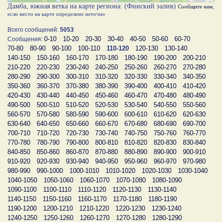
Дамба, южная ветка на карте региона: (Финский залив)
Сообщите нам
,
если место на карте определено неточно
Всего сообщений:
5053
0-10
10-20
20-30
30-40
40-50
50-60
60-70
Сообщения:
70-80
80-90
90-100
100-110
110-120
120-130
130-140
140-150
150-160
160-170
170-180
180-190
190-200
200-210
210-220
220-230
230-240
240-250
250-260
260-270
270-280
280-290
290-300
300-310
310-320
320-330
330-340
340-350
350-360
360-370
370-380
380-390
390-400
400-410
410-420
420-430
430-440
440-450
450-460
460-470
470-480
480-490
490-500
500-510
510-520
520-530
530-540
540-550
550-560
560-570
570-580
580-590
590-600
600-610
610-620
620-630
630-640
640-650
650-660
660-670
670-680
680-690
690-700
700-710
710-720
720-730
730-740
740-750
750-760
760-770
770-780
780-790
790-800
800-810
810-820
820-830
830-840
840-850
850-860
860-870
870-880
880-890
890-900
900-910
910-920
920-930
930-940
940-950
950-960
960-970
970-980
980-990
990-1000
1000-1010
1010-1020
1020-1030
1030-1040
1040-1050
1050-1060
1060-1070
1070-1080
1080-1090
1090-1100
1100-1110
1110-1120
1120-1130
1130-1140
1140-1150
1150-1160
1160-1170
1170-1180
1180-1190
1190-1200
1200-1210
1210-1220
1220-1230
1230-1240
1240-1250
1250-1260
1260-1270
1270-1280
1280-1290