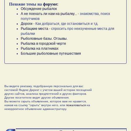
Похожие темы на
форуме:
Обсуждение рыбалок
А не поехать ли нам на рыбалку...
- знакомства, поиск
попутчиков
Дороги
- Как добраться, где остановиться и тд.
Рыбацкие места
- спросить про неизученные места для
рыбалки
Рыболовные базы. Отзывы.
Рыбалка в городской черте
Рыбалка на платниках
Большие рыболовные путешествия
Вы видите рекламу, подобранную персонально для вас
системой Яндекс.Директ с учетом вашей истории посещений
других сайтов, анализа предпочтений и других факторов.
Другие посетители видят другие объявления.
Вы можете скрыть объявление, которое вам не нравится,
нажав на ссылку "скрыть" внутри него, или
пожаловаться
на
некорректное объявление администратору.