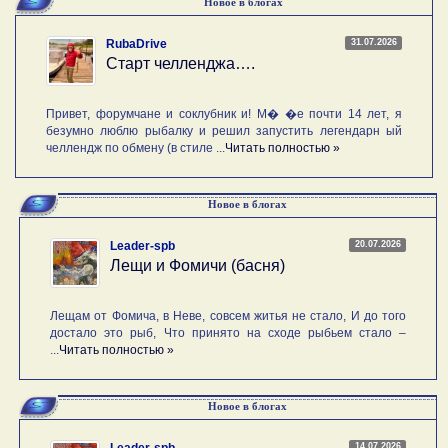
Новое в блогах
31.07.2026
RubaDrive
Старт челленджа….
Привет, форумчане и соклубник и! М� �е почти 14 лет, я
безумно люблю рыбалку и решил запустить легендарн ый
челлендж по обмену (в стиле ...
Читать полностью »
Новое в блогах
20.07.2026
Leader-spb
Лещи и Фомичи (басня)
Лещам от Фомича, в Неве, совсем житья не стало, И до того
достало это рыб, Что принято на сходе рыбьем стало –
...
Читать полностью »
Новое в блогах
14.07.2026