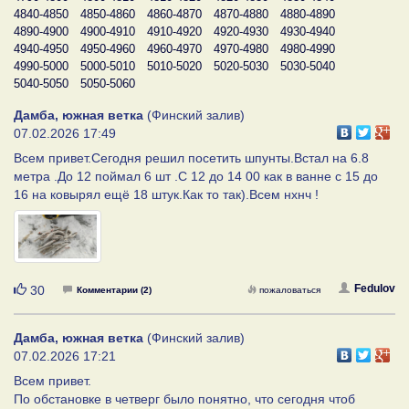
4840-4850
4850-4860
4860-4870
4870-4880
4880-4890
4890-4900
4900-4910
4910-4920
4920-4930
4930-4940
4940-4950
4950-4960
4960-4970
4970-4980
4980-4990
4990-5000
5000-5010
5010-5020
5020-5030
5030-5040
5040-5050
5050-5060
Дамба, южная ветка
(Финский залив)
07.02.2026 17:49
Всем привет.Сегодня решил посетить шпунты.Встал на 6.8
метра .До 12 поймал 6 шт .С 12 до 14 00 как в ванне с 15 до
16 на ковырял ещё 18 штук.Как то так).Всем нхнч !
Нравится
Fedulov
30
Комментарии (2)
пожаловаться
Дамба, южная ветка
(Финский залив)
07.02.2026 17:21
Всем привет.
По обстановке в четверг было понятно, что сегодня чтоб