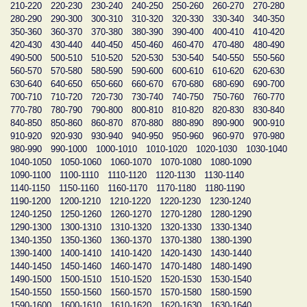
210-220
220-230
230-240
240-250
250-260
260-270
270-280
280-290
290-300
300-310
310-320
320-330
330-340
340-350
350-360
360-370
370-380
380-390
390-400
400-410
410-420
420-430
430-440
440-450
450-460
460-470
470-480
480-490
490-500
500-510
510-520
520-530
530-540
540-550
550-560
560-570
570-580
580-590
590-600
600-610
610-620
620-630
630-640
640-650
650-660
660-670
670-680
680-690
690-700
700-710
710-720
720-730
730-740
740-750
750-760
760-770
770-780
780-790
790-800
800-810
810-820
820-830
830-840
840-850
850-860
860-870
870-880
880-890
890-900
900-910
910-920
920-930
930-940
940-950
950-960
960-970
970-980
980-990
990-1000
1000-1010
1010-1020
1020-1030
1030-1040
1040-1050
1050-1060
1060-1070
1070-1080
1080-1090
1090-1100
1100-1110
1110-1120
1120-1130
1130-1140
1140-1150
1150-1160
1160-1170
1170-1180
1180-1190
1190-1200
1200-1210
1210-1220
1220-1230
1230-1240
1240-1250
1250-1260
1260-1270
1270-1280
1280-1290
1290-1300
1300-1310
1310-1320
1320-1330
1330-1340
1340-1350
1350-1360
1360-1370
1370-1380
1380-1390
1390-1400
1400-1410
1410-1420
1420-1430
1430-1440
1440-1450
1450-1460
1460-1470
1470-1480
1480-1490
1490-1500
1500-1510
1510-1520
1520-1530
1530-1540
1540-1550
1550-1560
1560-1570
1570-1580
1580-1590
1590-1600
1600-1610
1610-1620
1620-1630
1630-1640