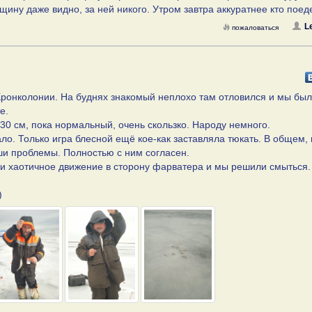
ину даже видно, за ней никого. Утром завтра аккуратнее кто поеде
L
пожаловаться
Кронколонии. На буднях знакомый неплохо там отловился и мы бы
е.
 30 см, пока нормальный, очень скользко. Народу немного.
ло. Только игра блесной ещё кое-как заставляла тюкать. В общем, 
ши проблемы. Полностью с ним согласен.
али хаотичное движение в сторону фарватера и мы решили смыться.
)