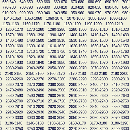
630-640
640-650
650-660
660-670
670-680
680-690
690-700
700-
770-780
780-790
790-800
800-810
810-820
820-830
830-840
840-
910-920
920-930
930-940
940-950
950-960
960-970
970-980
980-
1040-1050
1050-1060
1060-1070
1070-1080
1080-1090
1090-1100
1150-1160
1160-1170
1170-1180
1180-1190
1190-1200
1200-1210
0
1260-1270
1270-1280
1280-1290
1290-1300
1300-1310
1310-1320
0
1370-1380
1380-1390
1390-1400
1400-1410
1410-1420
1420-1430
0
1480-1490
1490-1500
1500-1510
1510-1520
1520-1530
1530-1540
0
1590-1600
1600-1610
1610-1620
1620-1630
1630-1640
1640-1650
0
1700-1710
1710-1720
1720-1730
1730-1740
1740-1750
1750-1760
0
1810-1820
1820-1830
1830-1840
1840-1850
1850-1860
1860-1870
0
1920-1930
1930-1940
1940-1950
1950-1960
1960-1970
1970-1980
0
2030-2040
2040-2050
2050-2060
2060-2070
2070-2080
2080-2090
0
2140-2150
2150-2160
2160-2170
2170-2180
2180-2190
2190-2200
0
2250-2260
2260-2270
2270-2280
2280-2290
2290-2300
2300-2310
0
2360-2370
2370-2380
2380-2390
2390-2400
2400-2410
2410-2420
0
2470-2480
2480-2490
2490-2500
2500-2510
2510-2520
2520-2530
0
2580-2590
2590-2600
2600-2610
2610-2620
2620-2630
2630-2640
0
2690-2700
2700-2710
2710-2720
2720-2730
2730-2740
2740-2750
0
2800-2810
2810-2820
2820-2830
2830-2840
2840-2850
2850-2860
0
2910-2920
2920-2930
2930-2940
2940-2950
2950-2960
2960-2970
0
3020-3030
3030-3040
3040-3050
3050-3060
3060-3070
3070-3080
0
3130-3140
3140-3150
3150-3160
3160-3170
3170-3180
3180-3190
0
3240-3250
3250-3260
3260-3270
3270-3280
3280-3290
3290-3300