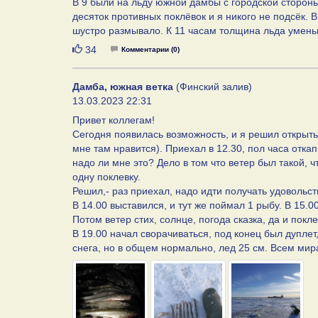
В 9 были на льду южной дамбы с городской стороны
десяток противных поклёвок и я никого не подсёк. 
шустро размывало. К 11 часам толщина льда умень
Нравится
34
Комментарии (0)
Дамба, южная ветка
(Финский залив)
13.03.2023 22:31
Привет коллегам!
Сегодня появилась возможность, и я решил открыть 
мне там нравится). Приехал в 12.30, пол часа откап
надо ли мне это? Дело в том что ветер был такой, 
одну поклевку.
Решил,- раз приехал, надо идти получать удовольст
В 14.00 выставился, и тут же поймал 1 рыбу. В 15.
Потом ветер стих, солнце, погода сказка, да и покл
В 19.00 начал сворачиваться, под конец был дуплет
снега, но в общем нормально, лед 25 см. Всем мир