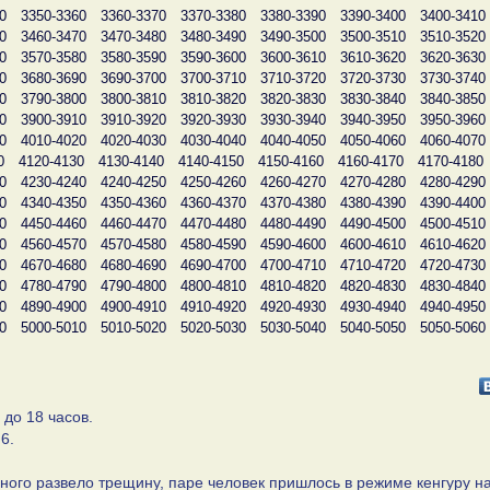
0
3350-3360
3360-3370
3370-3380
3380-3390
3390-3400
3400-3410
0
3460-3470
3470-3480
3480-3490
3490-3500
3500-3510
3510-3520
0
3570-3580
3580-3590
3590-3600
3600-3610
3610-3620
3620-3630
0
3680-3690
3690-3700
3700-3710
3710-3720
3720-3730
3730-3740
0
3790-3800
3800-3810
3810-3820
3820-3830
3830-3840
3840-3850
0
3900-3910
3910-3920
3920-3930
3930-3940
3940-3950
3950-3960
0
4010-4020
4020-4030
4030-4040
4040-4050
4050-4060
4060-4070
0
4120-4130
4130-4140
4140-4150
4150-4160
4160-4170
4170-4180
0
4230-4240
4240-4250
4250-4260
4260-4270
4270-4280
4280-4290
0
4340-4350
4350-4360
4360-4370
4370-4380
4380-4390
4390-4400
0
4450-4460
4460-4470
4470-4480
4480-4490
4490-4500
4500-4510
0
4560-4570
4570-4580
4580-4590
4590-4600
4600-4610
4610-4620
0
4670-4680
4680-4690
4690-4700
4700-4710
4710-4720
4720-4730
0
4780-4790
4790-4800
4800-4810
4810-4820
4820-4830
4830-4840
0
4890-4900
4900-4910
4910-4920
4920-4930
4930-4940
4940-4950
0
5000-5010
5010-5020
5020-5030
5030-5040
5040-5050
5050-5060
 до 18 часов.
6.
ного развело трещину, паре человек пришлось в режиме кенгуру н