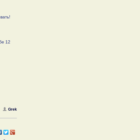
вать!
бе 12
Grek