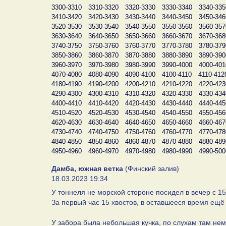
3300-3310
3310-3320
3320-3330
3330-3340
3340-335
3410-3420
3420-3430
3430-3440
3440-3450
3450-346
3520-3530
3530-3540
3540-3550
3550-3560
3560-357
3630-3640
3640-3650
3650-3660
3660-3670
3670-368
3740-3750
3750-3760
3760-3770
3770-3780
3780-379
3850-3860
3860-3870
3870-3880
3880-3890
3890-390
3960-3970
3970-3980
3980-3990
3990-4000
4000-401
4070-4080
4080-4090
4090-4100
4100-4110
4110-412
4180-4190
4190-4200
4200-4210
4210-4220
4220-423
4290-4300
4300-4310
4310-4320
4320-4330
4330-434
4400-4410
4410-4420
4420-4430
4430-4440
4440-445
4510-4520
4520-4530
4530-4540
4540-4550
4550-456
4620-4630
4630-4640
4640-4650
4650-4660
4660-467
4730-4740
4740-4750
4750-4760
4760-4770
4770-478
4840-4850
4850-4860
4860-4870
4870-4880
4880-489
4950-4960
4960-4970
4970-4980
4980-4990
4990-500
Дамба, южная ветка
(Финский залив)
18.03.2023 19:34
У тоннеля не морской стороне посидел в вечер с 15
За первый час 15 хвостов, в оставшееся время ещё 
У забора была небольшая кучка, по слухам там нем