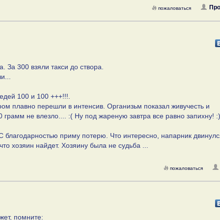
Про
пожаловаться
 За 300 взяли такси до створа.
и...
едей 100 и 100 +++!!!.
ром плавно перешли в интенсив. Организьм показал живучесть и
 грамм не влезло.... :( Ну под жареную завтра все равно запихну! :
 С благодарностью приму потерю. Что интересно, напарник двинул
что хозяин найдет. Хозяину была не судьба ...
пожаловаться
жет, помните: