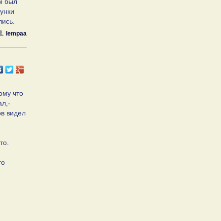
м был
лунки
лись.
lempaa
ому что
ал,-
ов видел
то.
го