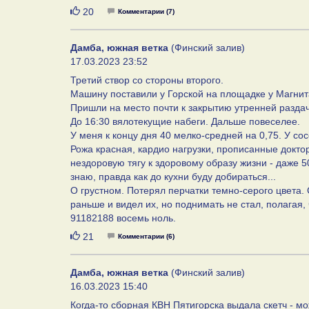
Нравится
20
Комментарии (7)
Дамба, южная ветка
(Финский залив)
17.03.2023 23:52
Третий створ со стороны второго.
Машину поставили у Горской на площадке у Магнита.
Пришли на место почти к закрытию утренней раздач
До 16:30 вялотекущие набеги. Дальше повеселее.
У меня к концу дня 40 мелко-средней на 0,75. У сос
Рожа красная, кардио нагрузки, прописанные докто
нездоровую тягу к здоровому образу жизни - даже 50
знаю, правда как до кухни буду добираться...
О грустном. Потерял перчатки темно-серого цвета.
раньше и видел их, но поднимать не стал, полагая, 
91182188 восемь ноль.
Нравится
21
Комментарии (6)
Дамба, южная ветка
(Финский залив)
16.03.2023 15:40
Когда-то сборная КВН Пятигорска выдала скетч - мо