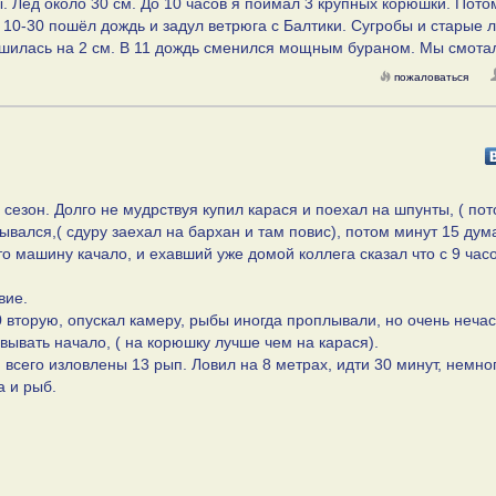
. Лёд около 30 см. До 10 часов я поймал 3 крупных корюшки. Пото
В 10-30 пошёл дождь и задул ветрюга с Балтики. Сугробы и старые 
шилась на 2 см. В 11 дождь сменился мощным бураном. Мы смота
пожаловаться
сезон. Долго не мудрствуя купил карася и поехал на шпунты, ( пот
ывался,( сдуру заехал на бархан и там повис), потом минут 15 дум
что машину качало, и ехавший уже домой коллега сказал что с 9 час
вие.
00 вторую, опускал камеру, рыбы иногда проплывали, но очень нечас
евывать начало, ( на корюшку лучше чем на карася).
, всего изловлены 13 рып. Ловил на 8 метрах, идти 30 минут, немно
а и рыб.