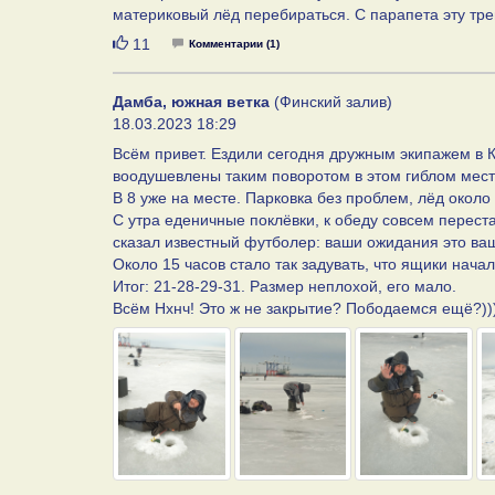
материковый лёд перебираться. С парапета эту трещ
Нравится
11
Комментарии (1)
Дамба, южная ветка
(Финский залив)
18.03.2023 18:29
Всём привет. Ездили сегодня дружным экипажем в 
воодушевлены таким поворотом в этом гиблом мест
В 8 уже на месте. Парковка без проблем, лёд около
С утра еденичные поклёвки, к обеду совсем переста
сказал известный футболер: ваши ожидания это ва
Около 15 часов стало так задувать, что ящики нач
Итог: 21-28-29-31. Размер неплохой, его мало.
Всём Нхнч! Это ж не закрытие? Пободаемся ещё?))