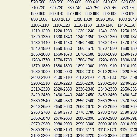
570-580
580-590
590-600
600-610
610-620
620-630
710-720
720-730
730-740
740-750
750-760
760-770
850-860
860-870
870-880
880-890
890-900
900-910
990-1000
1000-1010
1010-1020
1020-1030
1030-1040
1100-1110
1110-1120
1120-1130
1130-1140
1140-1150
1210-1220
1220-1230
1230-1240
1240-1250
1250-126
1320-1330
1330-1340
1340-1350
1350-1360
1360-137
1430-1440
1440-1450
1450-1460
1460-1470
1470-148
1540-1550
1550-1560
1560-1570
1570-1580
1580-159
1650-1660
1660-1670
1670-1680
1680-1690
1690-170
1760-1770
1770-1780
1780-1790
1790-1800
1800-181
1870-1880
1880-1890
1890-1900
1900-1910
1910-192
1980-1990
1990-2000
2000-2010
2010-2020
2020-203
2090-2100
2100-2110
2110-2120
2120-2130
2130-214
2200-2210
2210-2220
2220-2230
2230-2240
2240-225
2310-2320
2320-2330
2330-2340
2340-2350
2350-236
2420-2430
2430-2440
2440-2450
2450-2460
2460-247
2530-2540
2540-2550
2550-2560
2560-2570
2570-258
2640-2650
2650-2660
2660-2670
2670-2680
2680-269
2750-2760
2760-2770
2770-2780
2780-2790
2790-280
2860-2870
2870-2880
2880-2890
2890-2900
2900-291
2970-2980
2980-2990
2990-3000
3000-3010
3010-302
3080-3090
3090-3100
3100-3110
3110-3120
3120-313
3190-3200
3200-3210
3210-3220
3220-3230
3230-324