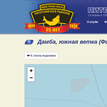
О клубе
Ф
Дамба, южная ветка (Ф
К списку водоемов
+
−