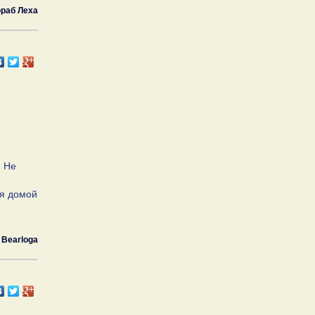
раб Леха
) Не
ся домой
Bearloga