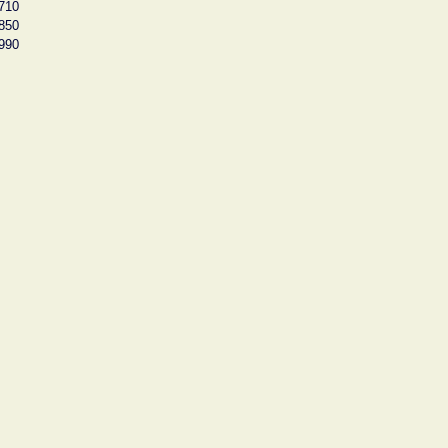
710
850
990