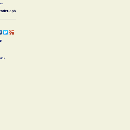
т.
eader-spb
ли
как