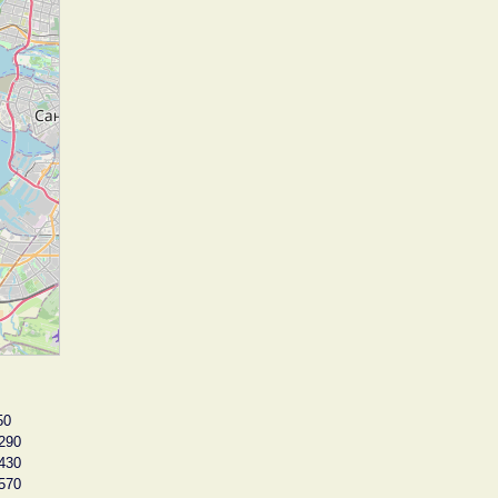
50
290
430
570