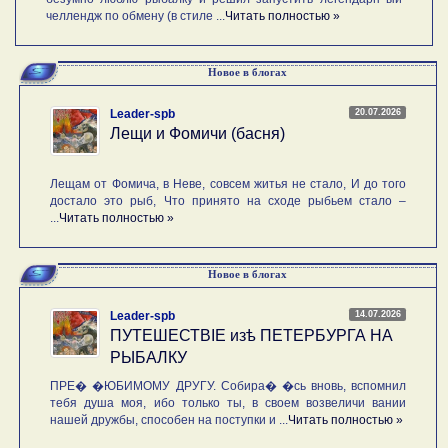
челлендж по обмену (в стиле ...
Читать полностью »
Новое в блогах
20.07.2026
Leader-spb
Лещи и Фомичи (басня)
Лещам от Фомича, в Неве, совсем житья не стало, И до того
достало это рыб, Что принято на сходе рыбьем стало –
...
Читать полностью »
Новое в блогах
14.07.2026
Leader-spb
ПУТЕШЕСТВIE изѣ ПЕТЕРБУРГА НА
РЫБАЛКУ
ПРЕ� �ЮБИМОМУ ДРУГУ. Собира� �сь вновь, вспомнил
тебя душа моя, ибо только ты, в своем возвеличи вании
нашей дружбы, способен на поступки и ...
Читать полностью »