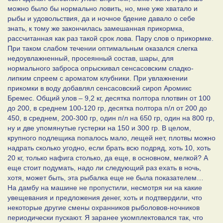
можно было бы нормально ловить, но, мне уже хватало и
рыбы и удовольствия, да и ночное бдение давало о себе
знать, к тому же закончилась замешанная прикормка,
рассчитанная как раз такой срок лова. Пару слов о прикормке.
При таком слабом течении оптимальным оказался слегка
недоувлажненный, просеянный состав, шары, для
нормального заброса опрыскивал сенсасовским сладко-
липким спреем с ароматом клубники. При увлажнении
прикомки в воду добавлял сенсасовский сироп Аромикс
Бремес. Общий улов – 9,2 кг, десятка полтора плотвин от 100
до 200, в среднем 100-120 гр, десятка полтора п/л от 200 до
450, в среднем, 200-300 гр, один п/л на 650 гр, один на 800 гр,
ну и две упомянутые густерки на 150 и 300 гр. В целом,
крупного подлещика попалось мало, лещей нет, плотвы можно
надрать сколько угодно, если брать всю подряд, хоть 10, хоть
20 кг, только нафига столько, да еще, в основном, мелкой? А
еще стоит подумать, надо ли следующий раз ехать в ночь,
хотя, может быть, эта рыбалка еще не была показателем…
На дамбу на машине не пропустили, несмотря ни на какие
увещевания и предложения денег, хоть и подтвердили, что
некоторые другие смены охранников рыболовов-ночников
периодически пускают. Я заранее укомплектовался так, что