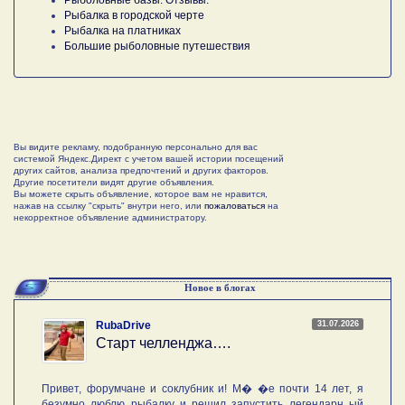
Рыбалка в городской черте
Рыбалка на платниках
Большие рыболовные путешествия
Вы видите рекламу, подобранную персонально для вас
системой Яндекс.Директ с учетом вашей истории посещений
других сайтов, анализа предпочтений и других факторов.
Другие посетители видят другие объявления.
Вы можете скрыть объявление, которое вам не нравится,
нажав на ссылку "скрыть" внутри него, или
пожаловаться
на
некорректное объявление администратору.
Новое в блогах
31.07.2026
RubaDrive
Старт челленджа….
Привет, форумчане и соклубник и! М� �е почти 14 лет, я
безумно люблю рыбалку и решил запустить легендарн ый