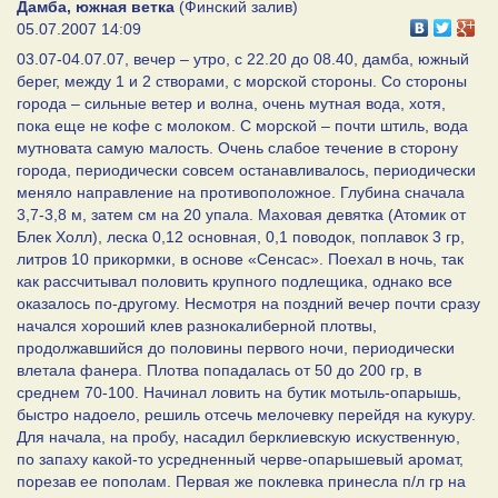
Дамба, южная ветка
(Финский залив)
05.07.2007 14:09
03.07-04.07.07, вечер – утро, с 22.20 до 08.40, дамба, южный
берег, между 1 и 2 створами, с морской стороны. Со стороны
города – сильные ветер и волна, очень мутная вода, хотя,
пока еще не кофе с молоком. С морской – почти штиль, вода
мутновата самую малость. Очень слабое течение в сторону
города, периодически совсем останавливалось, периодически
меняло направление на противоположное. Глубина сначала
3,7-3,8 м, затем см на 20 упала. Маховая девятка (Атомик от
Блек Холл), леска 0,12 основная, 0,1 поводок, поплавок 3 гр,
литров 10 прикормки, в основе «Сенсас». Поехал в ночь, так
как рассчитывал половить крупного подлещика, однако все
оказалось по-другому. Несмотря на поздний вечер почти сразу
начался хороший клев разнокалиберной плотвы,
продолжавшийся до половины первого ночи, периодически
влетала фанера. Плотва попадалась от 50 до 200 гр, в
среднем 70-100. Начинал ловить на бутик мотыль-опарышь,
быстро надоело, решиль отсечь мелочевку перейдя на кукуру.
Для начала, на пробу, насадил берклиевскую искуственную,
по запаху какой-то усредненный черве-опарышевый аромат,
порезав ее пополам. Первая же поклевка принесла п/л гр на