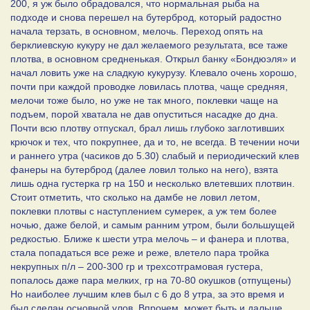
200, я уж было обрадовался, что нормальная рыба на
подходе и снова перешел на бутерброд, который радостно
начала терзать, в основном, мелочь. Переход опять на
берклиевскую кукуру не дал желаемого результата, все таже
плотва, в основном средненькая. Открыл банку «Бондюэля» и
начал ловить уже на сладкую кукурузу. Клевало очень хорошо,
почти при каждой проводке ловилась плотва, чаще средняя,
мелочи тоже было, но уже не так много, поклевки чаще на
подъем, порой хватала не дав опуститься насадке до дна.
Почти всю плотву отпускал, брал лишь глубоко заглотивших
крючок и тех, что покрупнее, да и то, не всегда. В течении ночи
и раннего утра (часиков до 5.30) слабый и периодический клев
фанеры на бутерброд (далее ловил только на него), взята
лишь одна густерка гр на 150 и несколько влетевших плотвин.
Стоит отметить, что сколько на дамбе не ловил летом,
поклевки плотвы с наступлением сумерек, а уж тем более
ночью, даже белой, и самым ранним утром, были большущей
редкостью. Ближе к шести утра мелочь – и фанера и плотва,
стала попадаться все реже и реже, влетело пара тройка
некрупных п/л – 200-300 гр и трехсотграмовая густера,
попалось даже пара мелких, гр на 70-80 окушков (отпущены)
Но наиболее лучшим клев был с 6 до 8 утра, за это время и
был сделан основной улов. Впрочем, может быть и дальше