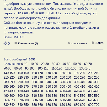
подобрал нужную именно там. Так сказать, "методом научного
тыка". Вообщем, неплохой клёв вполне приличной бели на
червя и НИ ОДНОЙ КОЛЮШКИ! В 12ч. как обрубило, ну это
скорее закономерность для финика.
Сейчас белые ночи, лучше ехать последним поездом и
начинать ловить с самого рассвета, что в ближайшие выхи и
планирую сделать.
Всем НЧНХ!!!
Нравится
Serzh
0
Комментарии (0)
пожаловаться
Всего сообщений:
5053
0-10
10-20
20-30
30-40
40-50
50-60
60-70
Сообщения:
70-80
80-90
90-100
100-110
110-120
120-130
130-140
140-150
150-160
160-170
170-180
180-190
190-200
200-210
210-220
220-230
230-240
240-250
250-260
260-270
270-280
280-290
290-300
300-310
310-320
320-330
330-340
340-350
350-360
360-370
370-380
380-390
390-400
400-410
410-420
420-430
430-440
440-450
450-460
460-470
470-480
480-490
490-500
500-510
510-520
520-530
530-540
540-550
550-560
560-570
570-580
580-590
590-600
600-610
610-620
620-630
630-640
640-650
650-660
660-670
670-680
680-690
690-700