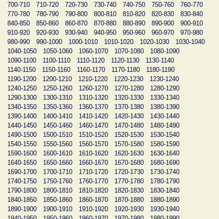
700-710
710-720
720-730
730-740
740-750
750-760
760-770
770-780
780-790
790-800
800-810
810-820
820-830
830-840
840-850
850-860
860-870
870-880
880-890
890-900
900-910
910-920
920-930
930-940
940-950
950-960
960-970
970-980
980-990
990-1000
1000-1010
1010-1020
1020-1030
1030-1040
1040-1050
1050-1060
1060-1070
1070-1080
1080-1090
1090-1100
1100-1110
1110-1120
1120-1130
1130-1140
1140-1150
1150-1160
1160-1170
1170-1180
1180-1190
1190-1200
1200-1210
1210-1220
1220-1230
1230-1240
1240-1250
1250-1260
1260-1270
1270-1280
1280-1290
1290-1300
1300-1310
1310-1320
1320-1330
1330-1340
1340-1350
1350-1360
1360-1370
1370-1380
1380-1390
1390-1400
1400-1410
1410-1420
1420-1430
1430-1440
1440-1450
1450-1460
1460-1470
1470-1480
1480-1490
1490-1500
1500-1510
1510-1520
1520-1530
1530-1540
1540-1550
1550-1560
1560-1570
1570-1580
1580-1590
1590-1600
1600-1610
1610-1620
1620-1630
1630-1640
1640-1650
1650-1660
1660-1670
1670-1680
1680-1690
1690-1700
1700-1710
1710-1720
1720-1730
1730-1740
1740-1750
1750-1760
1760-1770
1770-1780
1780-1790
1790-1800
1800-1810
1810-1820
1820-1830
1830-1840
1840-1850
1850-1860
1860-1870
1870-1880
1880-1890
1890-1900
1900-1910
1910-1920
1920-1930
1930-1940
1940-1950
1950-1960
1960-1970
1970-1980
1980-1990