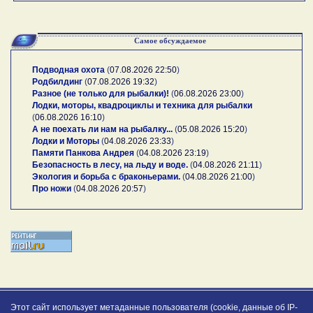
Самое обсуждаемое
Подводная охота
(
07.08.2026 22:50
)
Родбилдинг
(
07.08.2026 19:32
)
Разное (не только для рыбалки)!
(
06.08.2026 23:00
)
Лодки, моторы, квадроциклы и техника для рыбалки
(
06.08.2026 16:10
)
А не поехать ли нам на рыбалку...
(
05.08.2026 15:20
)
Лодки и Моторы
(
04.08.2026 23:33
)
Памяти Панкова Андрея
(
04.08.2026 23:19
)
Безопасность в лесу, на льду и воде.
(
04.08.2026 21:11
)
Экология и борьба с браконьерами.
(
04.08.2026 21:00
)
Про ножи
(
04.08.2026 20:57
)
Этот сайт использует метаданные пользователя (cookie, данные об IP-