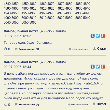
4840-4850
4850-4860
4860-4870
4870-4880
4880-4890
4890-4900
4900-4910
4910-4920
4920-4930
4930-4940
4940-4950
4950-4960
4960-4970
4970-4980
4980-4990
4990-5000
5000-5010
5010-5020
5020-5030
5030-5040
5040-5050
5050-5060
Дамба, южная ветка
(Финский залив)
09.07.2007 18:52
Теперь лодок будет больше...
Нравится
Судак
0
Комментарии (0)
пожаловаться
Дамба, южная ветка
(Финский залив)
09.07.2007 18:44
В день рыбака погода разрешила заняться любимым делом-
троллингом.Искал судака у фортов,удалось поймать семь
штук.Четыре штуки потянули за кило.Самый крупный-1.5.Что
странно много раз судак промахивался,думал трава
цепляется но проверка показала что воблер чистый,значит
была неудачная атака.Для выходного мало лодок что радует.
Нравится
Hunter
0
Комментарии (0)
пожаловаться