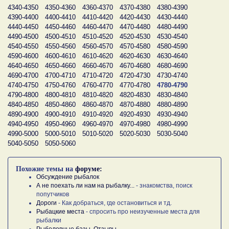
4340-4350
4350-4360
4360-4370
4370-4380
4380-4390
4390-4400
4400-4410
4410-4420
4420-4430
4430-4440
4440-4450
4450-4460
4460-4470
4470-4480
4480-4490
4490-4500
4500-4510
4510-4520
4520-4530
4530-4540
4540-4550
4550-4560
4560-4570
4570-4580
4580-4590
4590-4600
4600-4610
4610-4620
4620-4630
4630-4640
4640-4650
4650-4660
4660-4670
4670-4680
4680-4690
4690-4700
4700-4710
4710-4720
4720-4730
4730-4740
4740-4750
4750-4760
4760-4770
4770-4780
4780-4790
4790-4800
4800-4810
4810-4820
4820-4830
4830-4840
4840-4850
4850-4860
4860-4870
4870-4880
4880-4890
4890-4900
4900-4910
4910-4920
4920-4930
4930-4940
4940-4950
4950-4960
4960-4970
4970-4980
4980-4990
4990-5000
5000-5010
5010-5020
5020-5030
5030-5040
5040-5050
5050-5060
Похожие темы на
форуме:
Обсуждение рыбалок
А не поехать ли нам на рыбалку...
- знакомства, поиск
попутчиков
Дороги
- Как добраться, где остановиться и тд.
Рыбацкие места
- спросить про неизученные места для
рыбалки
Рыболовные базы. Отзывы.