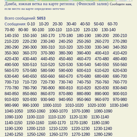
Дамба, южная ветка на карте региона: (Финский залив)
Сообщите нам
,
если место на карте определено неточно
Всего сообщений:
5053
0-10
10-20
20-30
30-40
40-50
50-60
60-70
Сообщения:
70-80
80-90
90-100
100-110
110-120
120-130
130-140
140-150
150-160
160-170
170-180
180-190
190-200
200-210
210-220
220-230
230-240
240-250
250-260
260-270
270-280
280-290
290-300
300-310
310-320
320-330
330-340
340-350
350-360
360-370
370-380
380-390
390-400
400-410
410-420
420-430
430-440
440-450
450-460
460-470
470-480
480-490
490-500
500-510
510-520
520-530
530-540
540-550
550-560
560-570
570-580
580-590
590-600
600-610
610-620
620-630
630-640
640-650
650-660
660-670
670-680
680-690
690-700
700-710
710-720
720-730
730-740
740-750
750-760
760-770
770-780
780-790
790-800
800-810
810-820
820-830
830-840
840-850
850-860
860-870
870-880
880-890
890-900
900-910
910-920
920-930
930-940
940-950
950-960
960-970
970-980
980-990
990-1000
1000-1010
1010-1020
1020-1030
1030-1040
1040-1050
1050-1060
1060-1070
1070-1080
1080-1090
1090-1100
1100-1110
1110-1120
1120-1130
1130-1140
1140-1150
1150-1160
1160-1170
1170-1180
1180-1190
1190-1200
1200-1210
1210-1220
1220-1230
1230-1240
1240-1250
1250-1260
1260-1270
1270-1280
1280-1290