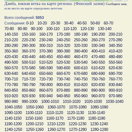
Дамба, южная ветка на карте региона: (Финский залив)
Сообщите нам
,
если место на карте определено неточно
Всего сообщений:
5053
0-10
10-20
20-30
30-40
40-50
50-60
60-70
Сообщения:
70-80
80-90
90-100
100-110
110-120
120-130
130-140
140-150
150-160
160-170
170-180
180-190
190-200
200-210
210-220
220-230
230-240
240-250
250-260
260-270
270-280
280-290
290-300
300-310
310-320
320-330
330-340
340-350
350-360
360-370
370-380
380-390
390-400
400-410
410-420
420-430
430-440
440-450
450-460
460-470
470-480
480-490
490-500
500-510
510-520
520-530
530-540
540-550
550-560
560-570
570-580
580-590
590-600
600-610
610-620
620-630
630-640
640-650
650-660
660-670
670-680
680-690
690-700
700-710
710-720
720-730
730-740
740-750
750-760
760-770
770-780
780-790
790-800
800-810
810-820
820-830
830-840
840-850
850-860
860-870
870-880
880-890
890-900
900-910
910-920
920-930
930-940
940-950
950-960
960-970
970-980
980-990
990-1000
1000-1010
1010-1020
1020-1030
1030-1040
1040-1050
1050-1060
1060-1070
1070-1080
1080-1090
1090-1100
1100-1110
1110-1120
1120-1130
1130-1140
1140-1150
1150-1160
1160-1170
1170-1180
1180-1190
1190-1200
1200-1210
1210-1220
1220-1230
1230-1240
1240-1250
1250-1260
1260-1270
1270-1280
1280-1290