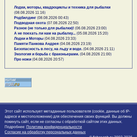
Лодки, моторы, квадроциклы и техника для рыбалки
(
08.08.2026 11:16
)
Родбилдинг
(
08.08.2026 00:43
)
Подводная охота
(
07.08.2026 22:50
)
Разное (не только для рыбалки)!
(
06.08.2026 23:00
)
А не поехать ли нам на рыбалку...
(
05.08.2026 15:20
)
Лодки и Моторы
(
04.08.2026 23:33
)
Памяти Панкова Андрея
(
04.08.2026 23:19
)
Безопасность в лесу, на льду и воде.
(
04.08.2026 21:11
)
Экология и борьба с браконьерами.
(
04.08.2026 21:00
)
Про ножи
(
04.08.2026 20:57
)
Этот сайт использует метаданные пользователя (cookie, данные об IP-
адресе и местоположении) для обеспечения своих функций. Вы должны
покинуть сайт, если не согласны с обработкой сайтом этих данных.
Подробнее:
Политика конфиденциальности
Согласие на обработку персональных данных