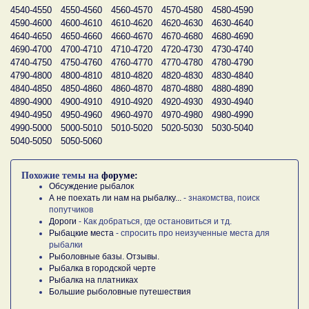
4540-4550
4550-4560
4560-4570
4570-4580
4580-4590
4590-4600
4600-4610
4610-4620
4620-4630
4630-4640
4640-4650
4650-4660
4660-4670
4670-4680
4680-4690
4690-4700
4700-4710
4710-4720
4720-4730
4730-4740
4740-4750
4750-4760
4760-4770
4770-4780
4780-4790
4790-4800
4800-4810
4810-4820
4820-4830
4830-4840
4840-4850
4850-4860
4860-4870
4870-4880
4880-4890
4890-4900
4900-4910
4910-4920
4920-4930
4930-4940
4940-4950
4950-4960
4960-4970
4970-4980
4980-4990
4990-5000
5000-5010
5010-5020
5020-5030
5030-5040
5040-5050
5050-5060
Похожие темы на
форуме:
Обсуждение рыбалок
А не поехать ли нам на рыбалку...
- знакомства, поиск
попутчиков
Дороги
- Как добраться, где остановиться и тд.
Рыбацкие места
- спросить про неизученные места для
рыбалки
Рыболовные базы. Отзывы.
Рыбалка в городской черте
Рыбалка на платниках
Большие рыболовные путешествия