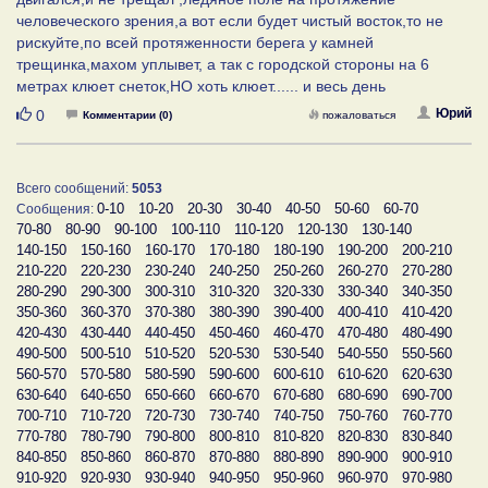
человеческого зрения,а вот если будет чистый восток,то не
рискуйте,по всей протяженности берега у камней
трещинка,махом уплывет, а так с городской стороны на 6
метрах клюет снеток,НО хоть клюет...... и весь день
Нравится
Юрий
0
Комментарии (0)
пожаловаться
Всего сообщений:
5053
0-10
10-20
20-30
30-40
40-50
50-60
60-70
Сообщения:
70-80
80-90
90-100
100-110
110-120
120-130
130-140
140-150
150-160
160-170
170-180
180-190
190-200
200-210
210-220
220-230
230-240
240-250
250-260
260-270
270-280
280-290
290-300
300-310
310-320
320-330
330-340
340-350
350-360
360-370
370-380
380-390
390-400
400-410
410-420
420-430
430-440
440-450
450-460
460-470
470-480
480-490
490-500
500-510
510-520
520-530
530-540
540-550
550-560
560-570
570-580
580-590
590-600
600-610
610-620
620-630
630-640
640-650
650-660
660-670
670-680
680-690
690-700
700-710
710-720
720-730
730-740
740-750
750-760
760-770
770-780
780-790
790-800
800-810
810-820
820-830
830-840
840-850
850-860
860-870
870-880
880-890
890-900
900-910
910-920
920-930
930-940
940-950
950-960
960-970
970-980