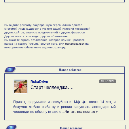
Вы видите рекламу, подобранную персонально для вас
системой Яндекс.Директ с учетом вашей истории посещений
других сайтов, анализа предпочтений и других факторов.
Другие посетители видят другие объявления.
Вы можете скрыть объявление, которое вам не нравится,
нажав на ссылку "скрыть" внутри него, или
пожаловаться
на
некорректное объявление администратору.
Новое в блогах
31.07.2026
RubaDrive
Старт челленджа….
Привет, форумчане и соклубник и! М� �е почти 14 лет, я
безумно люблю рыбалку и решил запустить легендарн ый
челлендж по обмену (в стиле ...
Читать полностью »
Новое в блогах