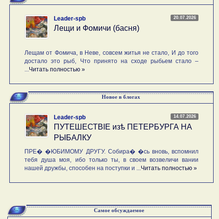
20.07.2026
Leader-spb
Лещи и Фомичи (басня)
Лещам от Фомича, в Неве, совсем житья не стало, И до того
достало это рыб, Что принято на сходе рыбьем стало –
...
Читать полностью »
Новое в блогах
14.07.2026
Leader-spb
ПУТЕШЕСТВIE изѣ ПЕТЕРБУРГА НА
РЫБАЛКУ
ПРЕ� �ЮБИМОМУ ДРУГУ. Собира� �сь вновь, вспомнил
тебя душа моя, ибо только ты, в своем возвеличи вании
нашей дружбы, способен на поступки и ...
Читать полностью »
Самое обсуждаемое