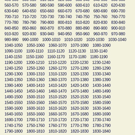
560-570
570-580
580-590
590-600
600-610
610-620
620-630
630-640
640-650
650-660
660-670
670-680
680-690
690-700
700-710
710-720
720-730
730-740
740-750
750-760
760-770
770-780
780-790
790-800
800-810
810-820
820-830
830-840
840-850
850-860
860-870
870-880
880-890
890-900
900-910
910-920
920-930
930-940
940-950
950-960
960-970
970-980
980-990
990-1000
1000-1010
1010-1020
1020-1030
1030-1040
1040-1050
1050-1060
1060-1070
1070-1080
1080-1090
1090-1100
1100-1110
1110-1120
1120-1130
1130-1140
1140-1150
1150-1160
1160-1170
1170-1180
1180-1190
1190-1200
1200-1210
1210-1220
1220-1230
1230-1240
1240-1250
1250-1260
1260-1270
1270-1280
1280-1290
1290-1300
1300-1310
1310-1320
1320-1330
1330-1340
1340-1350
1350-1360
1360-1370
1370-1380
1380-1390
1390-1400
1400-1410
1410-1420
1420-1430
1430-1440
1440-1450
1450-1460
1460-1470
1470-1480
1480-1490
1490-1500
1500-1510
1510-1520
1520-1530
1530-1540
1540-1550
1550-1560
1560-1570
1570-1580
1580-1590
1590-1600
1600-1610
1610-1620
1620-1630
1630-1640
1640-1650
1650-1660
1660-1670
1670-1680
1680-1690
1690-1700
1700-1710
1710-1720
1720-1730
1730-1740
1740-1750
1750-1760
1760-1770
1770-1780
1780-1790
1790-1800
1800-1810
1810-1820
1820-1830
1830-1840