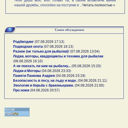
тебя душа моя, ибо только ты, в своем возвеличи вании
нашей дружбы, способен на поступки и ...
Читать полностью »
Самое обсуждаемое
Родбилдинг
(
07.08.2026 17:13
)
Подводная охота
(
07.08.2026 16:13
)
Разное (не только для рыбалки)!
(
07.08.2026 13:04
)
Лодки, моторы, квадроциклы и техника для рыбалки
(
06.08.2026 16:10
)
А не поехать ли нам на рыбалку...
(
05.08.2026 15:20
)
Лодки и Моторы
(
04.08.2026 23:33
)
Памяти Панкова Андрея
(
04.08.2026 23:19
)
Безопасность в лесу, на льду и воде.
(
04.08.2026 21:11
)
Экология и борьба с браконьерами.
(
04.08.2026 21:00
)
Про ножи
(
04.08.2026 20:57
)