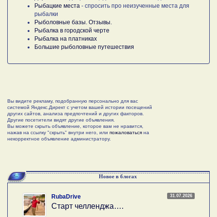
Рыбацкие места
- спросить про неизученные места для
рыбалки
Рыболовные базы. Отзывы.
Рыбалка в городской черте
Рыбалка на платниках
Большие рыболовные путешествия
Вы видите рекламу, подобранную персонально для вас
системой Яндекс.Директ с учетом вашей истории посещений
других сайтов, анализа предпочтений и других факторов.
Другие посетители видят другие объявления.
Вы можете скрыть объявление, которое вам не нравится,
нажав на ссылку "скрыть" внутри него, или
пожаловаться
на
некорректное объявление администратору.
Новое в блогах
31.07.2026
RubaDrive
Старт челленджа….