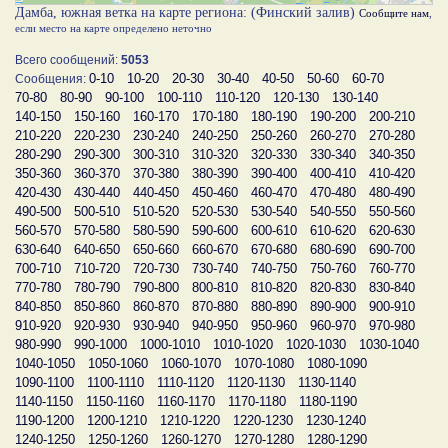
Дамба, южная ветка на карте региона: (Финский залив)
Сообщите нам
,
если место на карте определено неточно
Всего сообщений:
5053
0-10
10-20
20-30
30-40
40-50
50-60
60-70
Сообщения:
70-80
80-90
90-100
100-110
110-120
120-130
130-140
140-150
150-160
160-170
170-180
180-190
190-200
200-210
210-220
220-230
230-240
240-250
250-260
260-270
270-280
280-290
290-300
300-310
310-320
320-330
330-340
340-350
350-360
360-370
370-380
380-390
390-400
400-410
410-420
420-430
430-440
440-450
450-460
460-470
470-480
480-490
490-500
500-510
510-520
520-530
530-540
540-550
550-560
560-570
570-580
580-590
590-600
600-610
610-620
620-630
630-640
640-650
650-660
660-670
670-680
680-690
690-700
700-710
710-720
720-730
730-740
740-750
750-760
760-770
770-780
780-790
790-800
800-810
810-820
820-830
830-840
840-850
850-860
860-870
870-880
880-890
890-900
900-910
910-920
920-930
930-940
940-950
950-960
960-970
970-980
980-990
990-1000
1000-1010
1010-1020
1020-1030
1030-1040
1040-1050
1050-1060
1060-1070
1070-1080
1080-1090
1090-1100
1100-1110
1110-1120
1120-1130
1130-1140
1140-1150
1150-1160
1160-1170
1170-1180
1180-1190
1190-1200
1200-1210
1210-1220
1220-1230
1230-1240
1240-1250
1250-1260
1260-1270
1270-1280
1280-1290