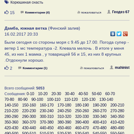
Корюшиная снасть
Нравится
Геодез 67
15
Комментарии (4)
пожаловаться
Дамба, южная ветка
(Финский залив)
16.02.2017 20:33
Были сегодня со стороны моря с 9.45 до 17.00. Погода супер -
ветер 1 мс температура -2. Клевала мелочь . В итоге у меня
45, из них 1 мамка , у товарищей 56 и 15, из них 8 крупных
.Отдохнули хорошо.
Нравится
mahinist
2
Комментарии (1)
пожаловаться
Всего сообщений:
5053
0-10
10-20
20-30
30-40
40-50
50-60
60-70
Сообщения:
70-80
80-90
90-100
100-110
110-120
120-130
130-140
140-150
150-160
160-170
170-180
180-190
190-200
200-210
210-220
220-230
230-240
240-250
250-260
260-270
270-280
280-290
290-300
300-310
310-320
320-330
330-340
340-350
350-360
360-370
370-380
380-390
390-400
400-410
410-420
420-430
430-440
440-450
450-460
460-470
470-480
480-490
490-500
500-510
510-520
520-530
530-540
540-550
550-560