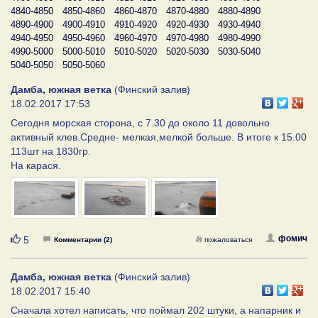
4840-4850
4850-4860
4860-4870
4870-4880
4880-4890
4890-4900
4900-4910
4910-4920
4920-4930
4930-4940
4940-4950
4950-4960
4960-4970
4970-4980
4980-4990
4990-5000
5000-5010
5010-5020
5020-5030
5030-5040
5040-5050
5050-5060
Дамба, южная ветка
(Финский залив)
18.02.2017 17:53
Сегодня морская сторона, с 7.30 до около 11 довольно
активный клев.Средне- мелкая,мелкой больше. В итоге к 15.00
113шт на 1830гр.
На карася.
Нравится
фомич
5
Комментарии (2)
пожаловаться
Дамба, южная ветка
(Финский залив)
18.02.2017 15:40
Сначала хотел написать, что поймал 202 штуки, а напарник и