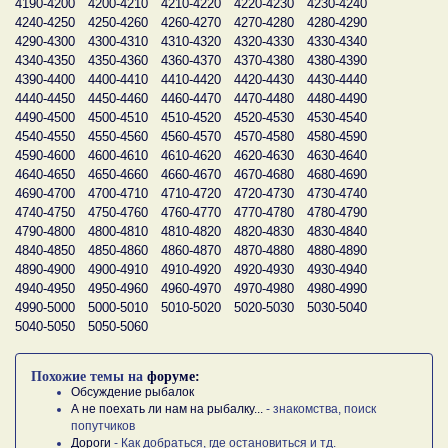
4190-4200
4200-4210
4210-4220
4220-4230
4230-4240
4240-4250
4250-4260
4260-4270
4270-4280
4280-4290
4290-4300
4300-4310
4310-4320
4320-4330
4330-4340
4340-4350
4350-4360
4360-4370
4370-4380
4380-4390
4390-4400
4400-4410
4410-4420
4420-4430
4430-4440
4440-4450
4450-4460
4460-4470
4470-4480
4480-4490
4490-4500
4500-4510
4510-4520
4520-4530
4530-4540
4540-4550
4550-4560
4560-4570
4570-4580
4580-4590
4590-4600
4600-4610
4610-4620
4620-4630
4630-4640
4640-4650
4650-4660
4660-4670
4670-4680
4680-4690
4690-4700
4700-4710
4710-4720
4720-4730
4730-4740
4740-4750
4750-4760
4760-4770
4770-4780
4780-4790
4790-4800
4800-4810
4810-4820
4820-4830
4830-4840
4840-4850
4850-4860
4860-4870
4870-4880
4880-4890
4890-4900
4900-4910
4910-4920
4920-4930
4930-4940
4940-4950
4950-4960
4960-4970
4970-4980
4980-4990
4990-5000
5000-5010
5010-5020
5020-5030
5030-5040
5040-5050
5050-5060
Похожие темы на
форуме:
Обсуждение рыбалок
А не поехать ли нам на рыбалку...
- знакомства, поиск
попутчиков
Дороги
- Как добраться, где остановиться и тд.