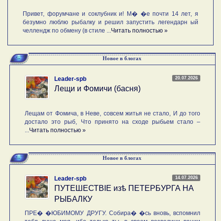
Привет, форумчане и соклубник и! М� �е почти 14 лет, я
безумно люблю рыбалку и решил запустить легендарн ый
челлендж по обмену (в стиле ...
Читать полностью »
Новое в блогах
20.07.2026
Leader-spb
Лещи и Фомичи (басня)
Лещам от Фомича, в Неве, совсем житья не стало, И до того
достало это рыб, Что принято на сходе рыбьем стало –
...
Читать полностью »
Новое в блогах
14.07.2026
Leader-spb
ПУТЕШЕСТВIE изѣ ПЕТЕРБУРГА НА
РЫБАЛКУ
ПРЕ� �ЮБИМОМУ ДРУГУ. Собира� �сь вновь, вспомнил