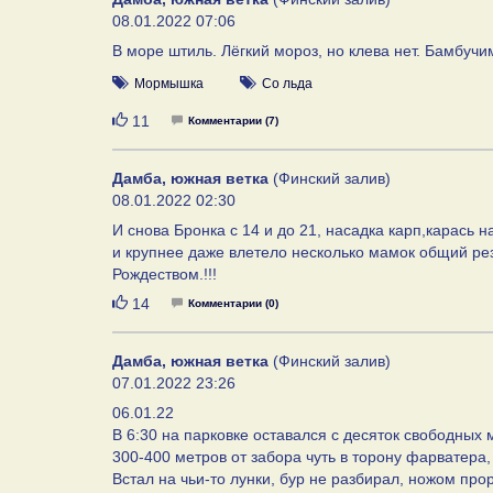
08.01.2022 07:06
В море штиль. Лёгкий мороз, но клева нет. Бамбучи
Мормышка
Со льда
Нравится
11
Комментарии (7)
Дамба, южная ветка
(Финский залив)
08.01.2022 02:30
И снова Бронка с 14 и до 21, насадка карп,карась н
и крупнее даже влетело несколько мамок общий резул
Рождеством.!!!
Нравится
14
Комментарии (0)
Дамба, южная ветка
(Финский залив)
07.01.2022 23:26
06.01.22
В 6:30 на парковке оставался с десяток свободных м
300-400 метров от забора чуть в торону фарватера,
Встал на чьи-то лунки, бур не разбирал, ножом про