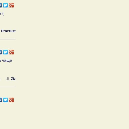
 (
Procrust
на чаще
Ziz
я