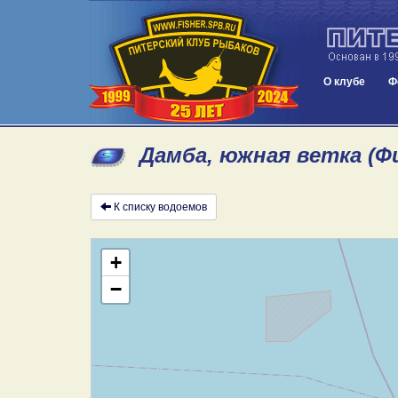
О клубе
Ф
Дамба, южная ветка (Ф
К списку водоемов
+
−