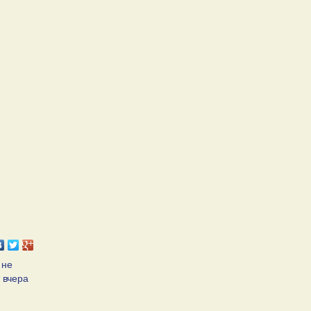
 не
 вчера