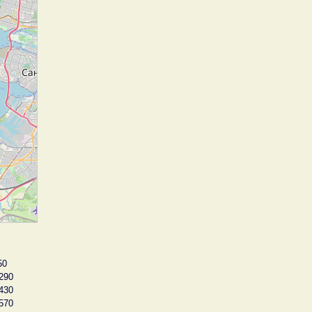
50
290
430
570