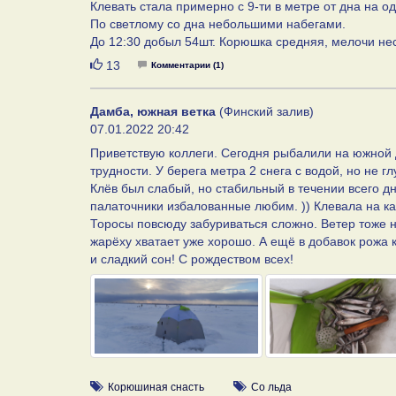
Клевать стала примерно с 9-ти в метре от дна на 
По светлому со дна небольшими набегами.
До 12:30 добыл 54шт. Корюшка средняя, мелочи нес
Нравится
13
Комментарии (1)
Дамба, южная ветка
(Финский залив)
07.01.2022 20:42
Приветствую коллеги. Сегодня рыбалили на южной 
трудности. У берега метра 2 снега с водой, но не 
Клёв был слабый, но стабильный в течении всего д
палаточники избалованные любим. )) Клевала на ка
Торосы повсюду забуриваться сложно. Ветер тоже н
жарёху хватает уже хорошо. А ещё в добавок рожа к
и сладкий сон! С рождеством всех!
Корюшиная снасть
Со льда