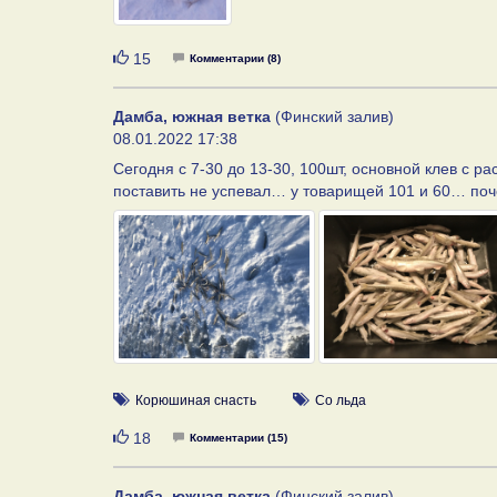
Нравится
15
Комментарии (8)
Дамба, южная ветка
(Финский залив)
08.01.2022 17:38
Сегодня с 7-30 до 13-30, 100шт, основной клев с р
поставить не успевал… у товарищей 101 и 60… поче
Корюшиная снасть
Со льда
Нравится
18
Комментарии (15)
Дамба, южная ветка
(Финский залив)