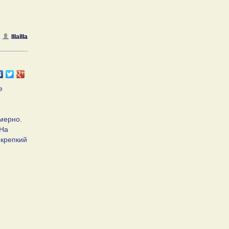
IIIaIIIa
е
имерно.
 На
 крепкий