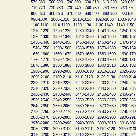
570-580
580-590
590-600
600-610
610-620
620-630
710-720
720-730
730-740
740-750
750-760
760-770
850-860
860-870
870-880
880-890
890-900
900-910
990-1000
1000-1010
1010-1020
1020-1030
1030-1040
1100-1110
1110-1120
1120-1130
1130-1140
1140-1150
1210-1220
1220-1230
1230-1240
1240-1250
1250-126
1320-1330
1330-1340
1340-1350
1350-1360
1360-137
1430-1440
1440-1450
1450-1460
1460-1470
1470-148
1540-1550
1550-1560
1560-1570
1570-1580
1580-159
1650-1660
1660-1670
1670-1680
1680-1690
1690-170
1760-1770
1770-1780
1780-1790
1790-1800
1800-181
1870-1880
1880-1890
1890-1900
1900-1910
1910-192
1980-1990
1990-2000
2000-2010
2010-2020
2020-203
2090-2100
2100-2110
2110-2120
2120-2130
2130-214
2200-2210
2210-2220
2220-2230
2230-2240
2240-225
2310-2320
2320-2330
2330-2340
2340-2350
2350-236
2420-2430
2430-2440
2440-2450
2450-2460
2460-247
2530-2540
2540-2550
2550-2560
2560-2570
2570-258
2640-2650
2650-2660
2660-2670
2670-2680
2680-269
2750-2760
2760-2770
2770-2780
2780-2790
2790-280
2860-2870
2870-2880
2880-2890
2890-2900
2900-291
2970-2980
2980-2990
2990-3000
3000-3010
3010-302
3080-3090
3090-3100
3100-3110
3110-3120
3120-313
3190-3200
3200-3210
3210-3220
3220-3230
3230-324