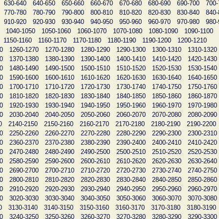
630-640
640-650
650-660
660-670
670-680
680-690
690-700
700-
770-780
780-790
790-800
800-810
810-820
820-830
830-840
840-
910-920
920-930
930-940
940-950
950-960
960-970
970-980
980-
1040-1050
1050-1060
1060-1070
1070-1080
1080-1090
1090-1100
1150-1160
1160-1170
1170-1180
1180-1190
1190-1200
1200-1210
0
1260-1270
1270-1280
1280-1290
1290-1300
1300-1310
1310-1320
0
1370-1380
1380-1390
1390-1400
1400-1410
1410-1420
1420-1430
0
1480-1490
1490-1500
1500-1510
1510-1520
1520-1530
1530-1540
0
1590-1600
1600-1610
1610-1620
1620-1630
1630-1640
1640-1650
0
1700-1710
1710-1720
1720-1730
1730-1740
1740-1750
1750-1760
0
1810-1820
1820-1830
1830-1840
1840-1850
1850-1860
1860-1870
0
1920-1930
1930-1940
1940-1950
1950-1960
1960-1970
1970-1980
0
2030-2040
2040-2050
2050-2060
2060-2070
2070-2080
2080-2090
0
2140-2150
2150-2160
2160-2170
2170-2180
2180-2190
2190-2200
0
2250-2260
2260-2270
2270-2280
2280-2290
2290-2300
2300-2310
0
2360-2370
2370-2380
2380-2390
2390-2400
2400-2410
2410-2420
0
2470-2480
2480-2490
2490-2500
2500-2510
2510-2520
2520-2530
0
2580-2590
2590-2600
2600-2610
2610-2620
2620-2630
2630-2640
0
2690-2700
2700-2710
2710-2720
2720-2730
2730-2740
2740-2750
0
2800-2810
2810-2820
2820-2830
2830-2840
2840-2850
2850-2860
0
2910-2920
2920-2930
2930-2940
2940-2950
2950-2960
2960-2970
0
3020-3030
3030-3040
3040-3050
3050-3060
3060-3070
3070-3080
0
3130-3140
3140-3150
3150-3160
3160-3170
3170-3180
3180-3190
0
3240-3250
3250-3260
3260-3270
3270-3280
3280-3290
3290-3300