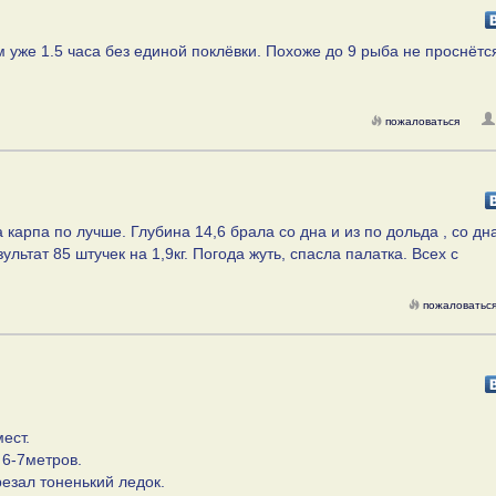
м уже 1.5 часа без единой поклёвки. Похоже до 9 рыба не проснётся
пожаловаться
а карпа по лучше. Глубина 14,6 брала со дна и из по дольда , со д
ьтат 85 штучек на 1,9кг. Погода жуть, спасла палатка. Всех с
пожаловатьс
ест.
 6-7метров.
резал тоненький ледок.