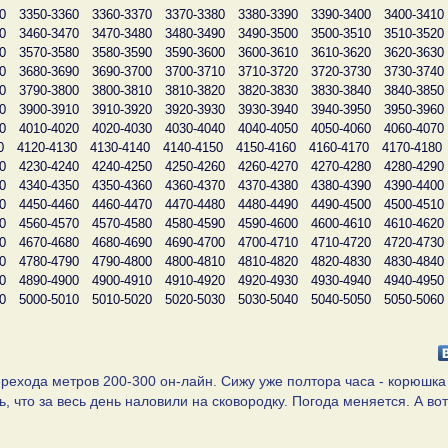
0
3350-3360
3360-3370
3370-3380
3380-3390
3390-3400
3400-3410
0
3460-3470
3470-3480
3480-3490
3490-3500
3500-3510
3510-3520
0
3570-3580
3580-3590
3590-3600
3600-3610
3610-3620
3620-3630
0
3680-3690
3690-3700
3700-3710
3710-3720
3720-3730
3730-3740
0
3790-3800
3800-3810
3810-3820
3820-3830
3830-3840
3840-3850
0
3900-3910
3910-3920
3920-3930
3930-3940
3940-3950
3950-3960
0
4010-4020
4020-4030
4030-4040
4040-4050
4050-4060
4060-4070
0
4120-4130
4130-4140
4140-4150
4150-4160
4160-4170
4170-4180
0
4230-4240
4240-4250
4250-4260
4260-4270
4270-4280
4280-4290
0
4340-4350
4350-4360
4360-4370
4370-4380
4380-4390
4390-4400
0
4450-4460
4460-4470
4470-4480
4480-4490
4490-4500
4500-4510
0
4560-4570
4570-4580
4580-4590
4590-4600
4600-4610
4610-4620
0
4670-4680
4680-4690
4690-4700
4700-4710
4710-4720
4720-4730
0
4780-4790
4790-4800
4800-4810
4810-4820
4820-4830
4830-4840
0
4890-4900
4900-4910
4910-4920
4920-4930
4930-4940
4940-4950
0
5000-5010
5010-5020
5020-5030
5030-5040
5040-5050
5050-5060
рехода метров 200-300 он-лайн. Сижу уже полтора часа - корюшка
 что за весь день наловили на сковородку. Погода меняется. А вот