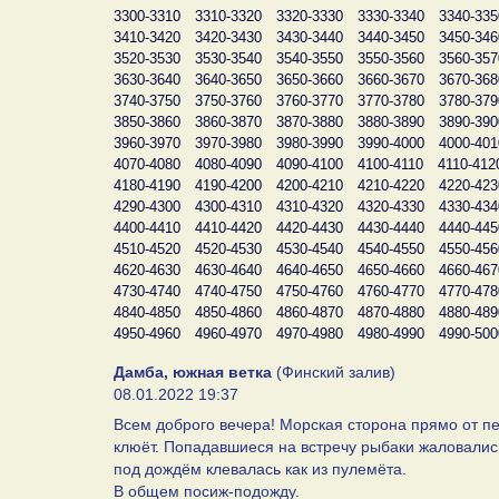
3300-3310
3310-3320
3320-3330
3330-3340
3340-335
3410-3420
3420-3430
3430-3440
3440-3450
3450-346
3520-3530
3530-3540
3540-3550
3550-3560
3560-357
3630-3640
3640-3650
3650-3660
3660-3670
3670-368
3740-3750
3750-3760
3760-3770
3770-3780
3780-379
3850-3860
3860-3870
3870-3880
3880-3890
3890-390
3960-3970
3970-3980
3980-3990
3990-4000
4000-401
4070-4080
4080-4090
4090-4100
4100-4110
4110-412
4180-4190
4190-4200
4200-4210
4210-4220
4220-423
4290-4300
4300-4310
4310-4320
4320-4330
4330-434
4400-4410
4410-4420
4420-4430
4430-4440
4440-445
4510-4520
4520-4530
4530-4540
4540-4550
4550-456
4620-4630
4630-4640
4640-4650
4650-4660
4660-467
4730-4740
4740-4750
4750-4760
4760-4770
4770-478
4840-4850
4850-4860
4860-4870
4870-4880
4880-489
4950-4960
4960-4970
4970-4980
4980-4990
4990-500
Дамба, южная ветка
(Финский залив)
08.01.2022 19:37
Всем доброго вечера! Морская сторона прямо от пе
клюёт. Попадавшиеся на встречу рыбаки жаловались,
под дождём клевалась как из пулемёта.
В общем посиж-подожду.