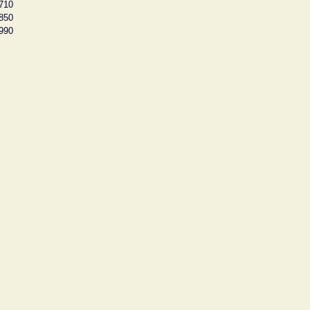
710
850
990