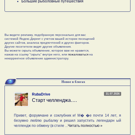
Большие рыболовные путешествия
Вы видите рекламу, подобранную персонально для вас
системой Яндекс.Директ с учетом вашей истории посещений
других сайтов, анализа предпочтений и других факторов.
Другие посетители видят другие объявления.
Вы можете скрыть объявление, которое вам не нравится,
нажав на ссылку "скрыть" внутри него, или
пожаловаться
на
некорректное объявление администратору.
Новое в блогах
31.07.2026
RubaDrive
Старт челленджа….
Привет, форумчане и соклубник и! М� �е почти 14 лет, я
безумно люблю рыбалку и решил запустить легендарн ый
челлендж по обмену (в стиле ...
Читать полностью »