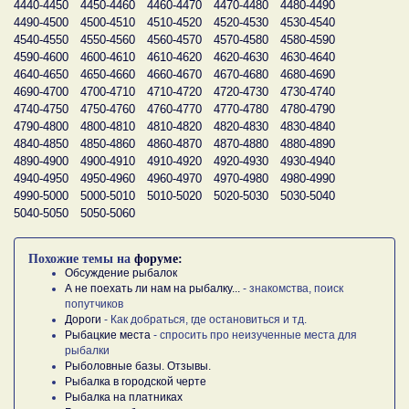
4440-4450
4450-4460
4460-4470
4470-4480
4480-4490
4490-4500
4500-4510
4510-4520
4520-4530
4530-4540
4540-4550
4550-4560
4560-4570
4570-4580
4580-4590
4590-4600
4600-4610
4610-4620
4620-4630
4630-4640
4640-4650
4650-4660
4660-4670
4670-4680
4680-4690
4690-4700
4700-4710
4710-4720
4720-4730
4730-4740
4740-4750
4750-4760
4760-4770
4770-4780
4780-4790
4790-4800
4800-4810
4810-4820
4820-4830
4830-4840
4840-4850
4850-4860
4860-4870
4870-4880
4880-4890
4890-4900
4900-4910
4910-4920
4920-4930
4930-4940
4940-4950
4950-4960
4960-4970
4970-4980
4980-4990
4990-5000
5000-5010
5010-5020
5020-5030
5030-5040
5040-5050
5050-5060
Похожие темы на
форуме:
Обсуждение рыбалок
А не поехать ли нам на рыбалку...
- знакомства, поиск
попутчиков
Дороги
- Как добраться, где остановиться и тд.
Рыбацкие места
- спросить про неизученные места для
рыбалки
Рыболовные базы. Отзывы.
Рыбалка в городской черте
Рыбалка на платниках