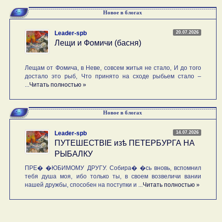
Новое в блогах
20.07.2026
Leader-spb
Лещи и Фомичи (басня)
Лещам от Фомича, в Неве, совсем житья не стало, И до того
достало это рыб, Что принято на сходе рыбьем стало –
...
Читать полностью »
Новое в блогах
14.07.2026
Leader-spb
ПУТЕШЕСТВIE изѣ ПЕТЕРБУРГА НА
РЫБАЛКУ
ПРЕ� �ЮБИМОМУ ДРУГУ. Собира� �сь вновь, вспомнил
тебя душа моя, ибо только ты, в своем возвеличи вании
нашей дружбы, способен на поступки и ...
Читать полностью »