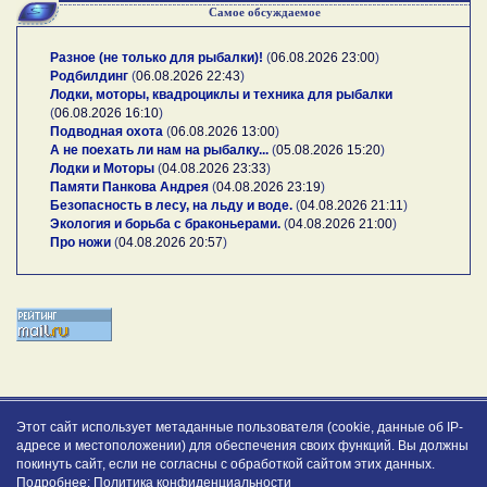
Самое обсуждаемое
Разное (не только для рыбалки)!
(
06.08.2026 23:00
)
Родбилдинг
(
06.08.2026 22:43
)
Лодки, моторы, квадроциклы и техника для рыбалки
(
06.08.2026 16:10
)
Подводная охота
(
06.08.2026 13:00
)
А не поехать ли нам на рыбалку...
(
05.08.2026 15:20
)
Лодки и Моторы
(
04.08.2026 23:33
)
Памяти Панкова Андрея
(
04.08.2026 23:19
)
Безопасность в лесу, на льду и воде.
(
04.08.2026 21:11
)
Экология и борьба с браконьерами.
(
04.08.2026 21:00
)
Про ножи
(
04.08.2026 20:57
)
Этот сайт использует метаданные пользователя (cookie, данные об IP-
адресе и местоположении) для обеспечения своих функций. Вы должны
покинуть сайт, если не согласны с обработкой сайтом этих данных.
Подробнее:
Политика конфиденциальности