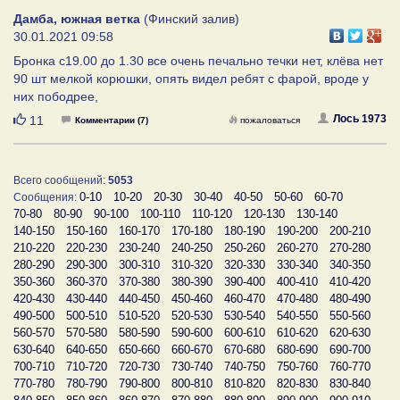
Дамба, южная ветка
(Финский залив)
30.01.2021 09:58
Бронка с19.00 до 1.30 все очень печально течки нет, клёва нет
90 шт мелкой корюшки, опять видел ребят с фарой, вроде у
них пободрее,
Нравится
Лось 1973
11
Комментарии (7)
пожаловаться
Всего сообщений:
5053
0-10
10-20
20-30
30-40
40-50
50-60
60-70
Сообщения:
70-80
80-90
90-100
100-110
110-120
120-130
130-140
140-150
150-160
160-170
170-180
180-190
190-200
200-210
210-220
220-230
230-240
240-250
250-260
260-270
270-280
280-290
290-300
300-310
310-320
320-330
330-340
340-350
350-360
360-370
370-380
380-390
390-400
400-410
410-420
420-430
430-440
440-450
450-460
460-470
470-480
480-490
490-500
500-510
510-520
520-530
530-540
540-550
550-560
560-570
570-580
580-590
590-600
600-610
610-620
620-630
630-640
640-650
650-660
660-670
670-680
680-690
690-700
700-710
710-720
720-730
730-740
740-750
750-760
760-770
770-780
780-790
790-800
800-810
810-820
820-830
830-840