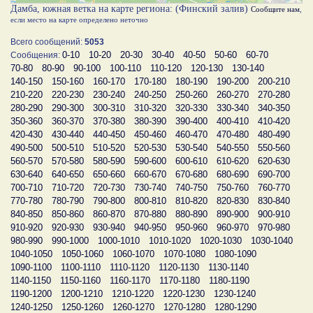
Дамба, южная ветка на карте региона: (Финский залив)
Сообщите нам
,
если место на карте определено неточно
Всего сообщений:
5053
0-10
10-20
20-30
30-40
40-50
50-60
60-70
Сообщения:
70-80
80-90
90-100
100-110
110-120
120-130
130-140
140-150
150-160
160-170
170-180
180-190
190-200
200-210
210-220
220-230
230-240
240-250
250-260
260-270
270-280
280-290
290-300
300-310
310-320
320-330
330-340
340-350
350-360
360-370
370-380
380-390
390-400
400-410
410-420
420-430
430-440
440-450
450-460
460-470
470-480
480-490
490-500
500-510
510-520
520-530
530-540
540-550
550-560
560-570
570-580
580-590
590-600
600-610
610-620
620-630
630-640
640-650
650-660
660-670
670-680
680-690
690-700
700-710
710-720
720-730
730-740
740-750
750-760
760-770
770-780
780-790
790-800
800-810
810-820
820-830
830-840
840-850
850-860
860-870
870-880
880-890
890-900
900-910
910-920
920-930
930-940
940-950
950-960
960-970
970-980
980-990
990-1000
1000-1010
1010-1020
1020-1030
1030-1040
1040-1050
1050-1060
1060-1070
1070-1080
1080-1090
1090-1100
1100-1110
1110-1120
1120-1130
1130-1140
1140-1150
1150-1160
1160-1170
1170-1180
1180-1190
1190-1200
1200-1210
1210-1220
1220-1230
1230-1240
1240-1250
1250-1260
1260-1270
1270-1280
1280-1290