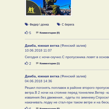
Фидер \ донка
С берега
Нравится
5
Комментарии (0)
Дамба, южная ветка
(Финский залив)
10.06.2018 11:07
Сегодня с ночи-скучно.С пропускника ловят в осно
Нравится
2
Комментарии (1)
Дамба, южная ветка
(Финский залив)
04.06.2018 14:36
Решил погонять поплавок в районе второго пропуск
ветра.В 2 ночи на стоянке перед тоннелем.Ветер -к
изваяния.без движения., одеты по зимнему.Спросил 
накачивать лодку не стал-при таком ветре и на бес
Нравится
6
Комментарии (0)