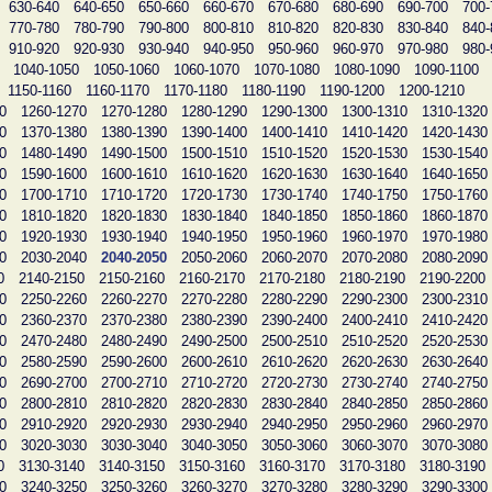
630-640
640-650
650-660
660-670
670-680
680-690
690-700
700-
770-780
780-790
790-800
800-810
810-820
820-830
830-840
840-
910-920
920-930
930-940
940-950
950-960
960-970
970-980
980-
1040-1050
1050-1060
1060-1070
1070-1080
1080-1090
1090-1100
1150-1160
1160-1170
1170-1180
1180-1190
1190-1200
1200-1210
0
1260-1270
1270-1280
1280-1290
1290-1300
1300-1310
1310-1320
0
1370-1380
1380-1390
1390-1400
1400-1410
1410-1420
1420-1430
0
1480-1490
1490-1500
1500-1510
1510-1520
1520-1530
1530-1540
0
1590-1600
1600-1610
1610-1620
1620-1630
1630-1640
1640-1650
0
1700-1710
1710-1720
1720-1730
1730-1740
1740-1750
1750-1760
0
1810-1820
1820-1830
1830-1840
1840-1850
1850-1860
1860-1870
0
1920-1930
1930-1940
1940-1950
1950-1960
1960-1970
1970-1980
0
2030-2040
2040-2050
2050-2060
2060-2070
2070-2080
2080-2090
0
2140-2150
2150-2160
2160-2170
2170-2180
2180-2190
2190-2200
0
2250-2260
2260-2270
2270-2280
2280-2290
2290-2300
2300-2310
0
2360-2370
2370-2380
2380-2390
2390-2400
2400-2410
2410-2420
0
2470-2480
2480-2490
2490-2500
2500-2510
2510-2520
2520-2530
0
2580-2590
2590-2600
2600-2610
2610-2620
2620-2630
2630-2640
0
2690-2700
2700-2710
2710-2720
2720-2730
2730-2740
2740-2750
0
2800-2810
2810-2820
2820-2830
2830-2840
2840-2850
2850-2860
0
2910-2920
2920-2930
2930-2940
2940-2950
2950-2960
2960-2970
0
3020-3030
3030-3040
3040-3050
3050-3060
3060-3070
3070-3080
0
3130-3140
3140-3150
3150-3160
3160-3170
3170-3180
3180-3190
0
3240-3250
3250-3260
3260-3270
3270-3280
3280-3290
3290-3300