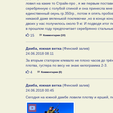
ловил на какие то Страйк-про , я же первым постав
серебрянную с голубой спиной и она принесла мне п
единственный окунь гр.350гр., потом я опять пробо
никакой даже вяленькой поклевочки ,но в конце ко
двоих у нас получилось около 9 кг. И подводя итог
в прошлом году предпочитает серебрянно стальные ц
Нравится
15
Комментарии (10)
Дамба, южная ветка
(Финский залив)
24.06.2018 08:11
За вторым статором клевало не плохо часов до трё
плотва, густера по весу не знаю килограмма 2-3.
Нравится
4
Комментарии (0)
Дамба, южная ветка
(Финский залив)
24.06.2018 00:45
Сегодня на южной дамбе ловили плотву и ершей, п