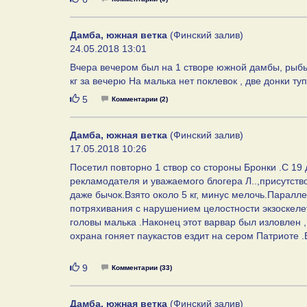
Дамба, южная ветка
(Финский залив)
24.05.2018 13:01
Вчера вечером был на 1 створе южной дамбы, рыбы 
кг за вечерю На малька нет поклевок , две донки т
Нравится
5
Комментарии (2)
Дамба, южная ветка
(Финский залив)
17.05.2018 10:26
Посетил повторно 1 створ со стороны Бронки .С 19
рекламодателя и уважаемого блогера Л..,присутство
даже бычок.Взято около 5 кг, минус мелочь.Паралл
потряхивания с нарушением целостности экзоскелет
головы малька .Наконец этот варвар был изловлен , 
охрана гоняет паукастов ездит на сером Патриоте 
Нравится
9
Комментарии (33)
Дамба, южная ветка
(Финский залив)