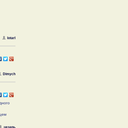
lotarl
Dimych
дного
бщем
цезарь