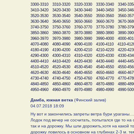
3300-3310
3310-3320
3320-3330
3330-3340
3340-335
3410-3420
3420-3430
3430-3440
3440-3450
3450-346
3520-3530
3530-3540
3540-3550
3550-3560
3560-357
3630-3640
3640-3650
3650-3660
3660-3670
3670-368
3740-3750
3750-3760
3760-3770
3770-3780
3780-379
3850-3860
3860-3870
3870-3880
3880-3890
3890-390
3960-3970
3970-3980
3980-3990
3990-4000
4000-401
4070-4080
4080-4090
4090-4100
4100-4110
4110-412
4180-4190
4190-4200
4200-4210
4210-4220
4220-423
4290-4300
4300-4310
4310-4320
4320-4330
4330-434
4400-4410
4410-4420
4420-4430
4430-4440
4440-445
4510-4520
4520-4530
4530-4540
4540-4550
4550-456
4620-4630
4630-4640
4640-4650
4650-4660
4660-467
4730-4740
4740-4750
4750-4760
4760-4770
4770-478
4840-4850
4850-4860
4860-4870
4870-4880
4880-489
4950-4960
4960-4970
4970-4980
4980-4990
4990-500
Дамба, южная ветка
(Финский залив)
04.07.2018 18:09
Ну вот и закончились запреты ветра бури ураганы...
Лодок под вечер не сосчитать, попытался где то на
так и на дорожку. Мы шли дорожить,хотя на какой т
дорожку ловилось в основном на глубинах 2-3 м. т