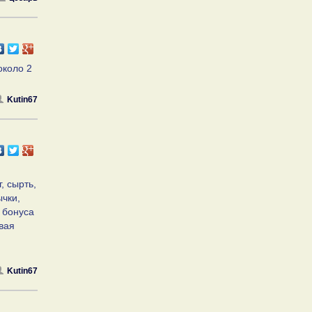
около 2
Kutin67
, сырть,
ычки,
 бонуса
овая
Kutin67