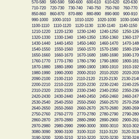
570-580
580-590
590-600
600-610
610-620
620-630
710-720
720-730
730-740
740-750
750-760
760-770
850-860
860-870
870-880
880-890
890-900
900-910
990-1000
1000-1010
1010-1020
1020-1030
1030-1040
1100-1110
1110-1120
1120-1130
1130-1140
1140-1150
1210-1220
1220-1230
1230-1240
1240-1250
1250-126
1320-1330
1330-1340
1340-1350
1350-1360
1360-137
1430-1440
1440-1450
1450-1460
1460-1470
1470-148
1540-1550
1550-1560
1560-1570
1570-1580
1580-159
1650-1660
1660-1670
1670-1680
1680-1690
1690-170
1760-1770
1770-1780
1780-1790
1790-1800
1800-181
1870-1880
1880-1890
1890-1900
1900-1910
1910-192
1980-1990
1990-2000
2000-2010
2010-2020
2020-203
2090-2100
2100-2110
2110-2120
2120-2130
2130-214
2200-2210
2210-2220
2220-2230
2230-2240
2240-225
2310-2320
2320-2330
2330-2340
2340-2350
2350-236
2420-2430
2430-2440
2440-2450
2450-2460
2460-247
2530-2540
2540-2550
2550-2560
2560-2570
2570-258
2640-2650
2650-2660
2660-2670
2670-2680
2680-269
2750-2760
2760-2770
2770-2780
2780-2790
2790-280
2860-2870
2870-2880
2880-2890
2890-2900
2900-291
2970-2980
2980-2990
2990-3000
3000-3010
3010-302
3080-3090
3090-3100
3100-3110
3110-3120
3120-313
3190-3200
3200-3210
3210-3220
3220-3230
3230-324