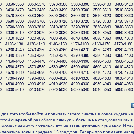
0
3350-3360
3360-3370
3370-3380
3380-3390
3390-3400
3400-3410
0
3460-3470
3470-3480
3480-3490
3490-3500
3500-3510
3510-3520
0
3570-3580
3580-3590
3590-3600
3600-3610
3610-3620
3620-3630
0
3680-3690
3690-3700
3700-3710
3710-3720
3720-3730
3730-3740
0
3790-3800
3800-3810
3810-3820
3820-3830
3830-3840
3840-3850
0
3900-3910
3910-3920
3920-3930
3930-3940
3940-3950
3950-3960
0
4010-4020
4020-4030
4030-4040
4040-4050
4050-4060
4060-4070
0
4120-4130
4130-4140
4140-4150
4150-4160
4160-4170
4170-4180
0
4230-4240
4240-4250
4250-4260
4260-4270
4270-4280
4280-4290
0
4340-4350
4350-4360
4360-4370
4370-4380
4380-4390
4390-4400
0
4450-4460
4460-4470
4470-4480
4480-4490
4490-4500
4500-4510
0
4560-4570
4570-4580
4580-4590
4590-4600
4600-4610
4610-4620
0
4670-4680
4680-4690
4690-4700
4700-4710
4710-4720
4720-4730
0
4780-4790
4790-4800
4800-4810
4810-4820
4820-4830
4830-4840
0
4890-4900
4900-4910
4910-4920
4920-4930
4930-4940
4940-4950
0
5000-5010
5010-5020
5020-5030
5030-5040
5040-5050
5050-5060
. для того чтобы пойти и попытать своего счастья в ловле судака на
 сотой очередной раз сбился плюнул и больше не стал,ловили как в
о момент немного пожалели что не взяли джиговых приманок. И так
емпература воды в среднем 15 градусов. Теперь про приманки напа