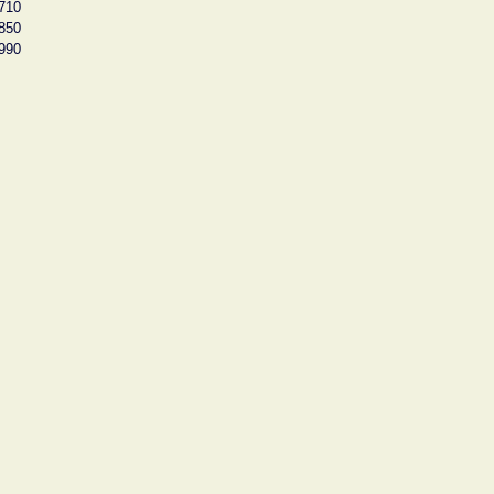
710
850
990