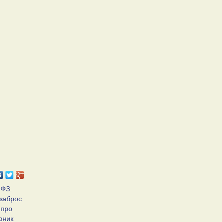
 ФЗ.
 заброс
 про
рник