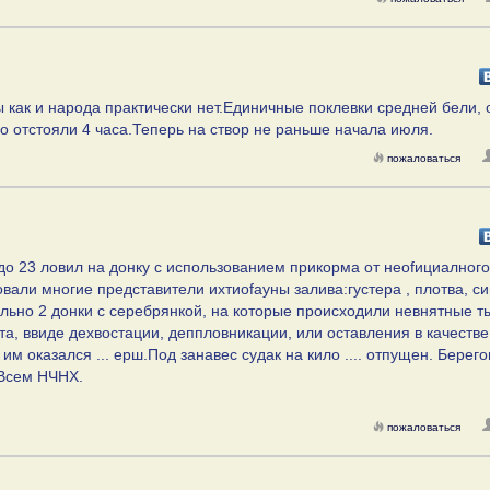
как и народа практически нет.Единичные поклевки средней бели, 
упо отстояли 4 часа.Теперь на створ не раньше начала июля.
пожаловаться
 до 23 ловил на донку с использованием прикорма от неоfициалного
вали многие представители ихтиоfауны залива:густера , плотва, сиг
ельно 2 донки с серебрянкой, на которые происходили невнятные т
а, ввиде дехвостации, деппловникации, или оставления в качестве
им оказался ... ерш.Под занавес судак на кило .... отпущен. Берег
.Всем НЧНХ.
пожаловаться