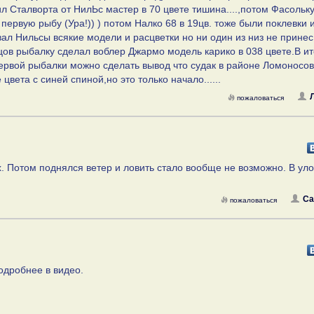
ил Сталворта от НилЬс мастер в 70 цвете тишина....,потом Фасольк
ервую рыбу (Ура!)) ) потом Налко 68 в 19цв. тоже были поклевки 
вал Нильсы всякие модели и расцветки но ни один из низ не принес
нцов рыбалку сделал воблер Джармо модель карико в 038 цвете.В ит
 первой рыбалки можно сделать вывод что судак в районе Ломоносов
вета с синей спиной,но это только начало......
пожаловаться
х. Потом поднялся ветер и ловить стало вообще не возможно. В ул
Са
пожаловаться
одробнее в видео.