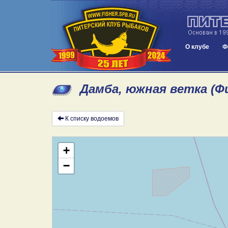
О клубе
Ф
Дамба, южная ветка (Ф
К списку водоемов
+
−