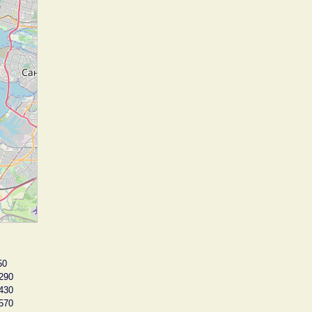
50
290
430
570