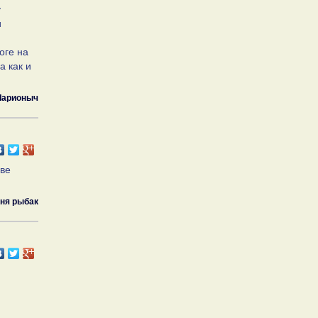
у
и
оге на
а как и
Ларионыч
ове
ня рыбак