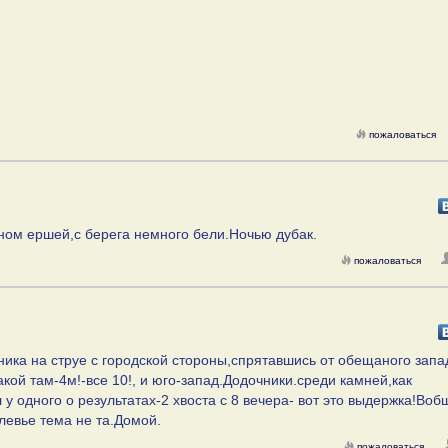
пожаловаться
вном ершей,с берега немного бели.Ночью дубак.
пожаловаться
ника на струе с городской стороны,спрятавшись от обещаного запа
акой там-4м!-все 10!, и юго-запад.Додочники.среди камней,как
у одного о результатах-2 хвоста с 8 вечера- вот это выдержка!Во
клевье тема не та.Домой.
пожаловаться