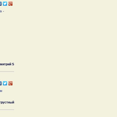
а -
митрий S
ом
грустный