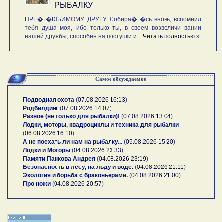
РЫБАЛКУ
ПРЕ� �ЮБИМОМУ ДРУГУ. Собира� �сь вновь, вспомнил
тебя душа моя, ибо только ты, в своем возвеличи вании
нашей дружбы, способен на поступки и ...
Читать полностью »
Самое обсуждаемое
Подводная охота
(
07.08.2026 16:13
)
Родбилдинг
(
07.08.2026 14:07
)
Разное (не только для рыбалки)!
(
07.08.2026 13:04
)
Лодки, моторы, квадроциклы и техника для рыбалки
(
06.08.2026 16:10
)
А не поехать ли нам на рыбалку...
(
05.08.2026 15:20
)
Лодки и Моторы
(
04.08.2026 23:33
)
Памяти Панкова Андрея
(
04.08.2026 23:19
)
Безопасность в лесу, на льду и воде.
(
04.08.2026 21:11
)
Экология и борьба с браконьерами.
(
04.08.2026 21:00
)
Про ножи
(
04.08.2026 20:57
)