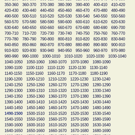
350-360
360-370
370-380
380-390
390-400
400-410
410-420
420-430
430-440
440-450
450-460
460-470
470-480
480-490
490-500
500-510
510-520
520-530
530-540
540-550
550-560
560-570
570-580
580-590
590-600
600-610
610-620
620-630
630-640
640-650
650-660
660-670
670-680
680-690
690-700
700-710
710-720
720-730
730-740
740-750
750-760
760-770
770-780
780-790
790-800
800-810
810-820
820-830
830-840
840-850
850-860
860-870
870-880
880-890
890-900
900-910
910-920
920-930
930-940
940-950
950-960
960-970
970-980
980-990
990-1000
1000-1010
1010-1020
1020-1030
1030-1040
1040-1050
1050-1060
1060-1070
1070-1080
1080-1090
1090-1100
1100-1110
1110-1120
1120-1130
1130-1140
1140-1150
1150-1160
1160-1170
1170-1180
1180-1190
1190-1200
1200-1210
1210-1220
1220-1230
1230-1240
1240-1250
1250-1260
1260-1270
1270-1280
1280-1290
1290-1300
1300-1310
1310-1320
1320-1330
1330-1340
1340-1350
1350-1360
1360-1370
1370-1380
1380-1390
1390-1400
1400-1410
1410-1420
1420-1430
1430-1440
1440-1450
1450-1460
1460-1470
1470-1480
1480-1490
1490-1500
1500-1510
1510-1520
1520-1530
1530-1540
1540-1550
1550-1560
1560-1570
1570-1580
1580-1590
1590-1600
1600-1610
1610-1620
1620-1630
1630-1640
1640-1650
1650-1660
1660-1670
1670-1680
1680-1690