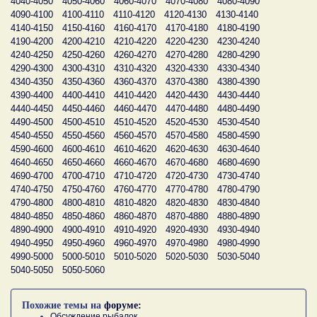
4040-4050
4050-4060
4060-4070
4070-4080
4080-4090
4090-4100
4100-4110
4110-4120
4120-4130
4130-4140
4140-4150
4150-4160
4160-4170
4170-4180
4180-4190
4190-4200
4200-4210
4210-4220
4220-4230
4230-4240
4240-4250
4250-4260
4260-4270
4270-4280
4280-4290
4290-4300
4300-4310
4310-4320
4320-4330
4330-4340
4340-4350
4350-4360
4360-4370
4370-4380
4380-4390
4390-4400
4400-4410
4410-4420
4420-4430
4430-4440
4440-4450
4450-4460
4460-4470
4470-4480
4480-4490
4490-4500
4500-4510
4510-4520
4520-4530
4530-4540
4540-4550
4550-4560
4560-4570
4570-4580
4580-4590
4590-4600
4600-4610
4610-4620
4620-4630
4630-4640
4640-4650
4650-4660
4660-4670
4670-4680
4680-4690
4690-4700
4700-4710
4710-4720
4720-4730
4730-4740
4740-4750
4750-4760
4760-4770
4770-4780
4780-4790
4790-4800
4800-4810
4810-4820
4820-4830
4830-4840
4840-4850
4850-4860
4860-4870
4870-4880
4880-4890
4890-4900
4900-4910
4910-4920
4920-4930
4930-4940
4940-4950
4950-4960
4960-4970
4970-4980
4980-4990
4990-5000
5000-5010
5010-5020
5020-5030
5030-5040
5040-5050
5050-5060
Похожие темы на
форуме:
Обсуждение рыбалок