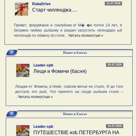
31.07.2026
RubaDrive
Старт челленджа….
Привет, форумчане и соклубник и! М� �е почти 14 лет, я
безумно люблю рыбалку и решил запустить легендарн ый
челлендж по обмену (в стиле ...
Читать полностью »
Новое в блогах
20.07.2026
Leader-spb
Лещи и Фомичи (басня)
Лещам от Фомича, в Неве, совсем житья не стало, И до того
достало это рыб, Что принято на сходе рыбьем стало –
...
Читать полностью »
Новое в блогах
14.07.2026
Leader-spb
ПУТЕШЕСТВIE изѣ ПЕТЕРБУРГА НА