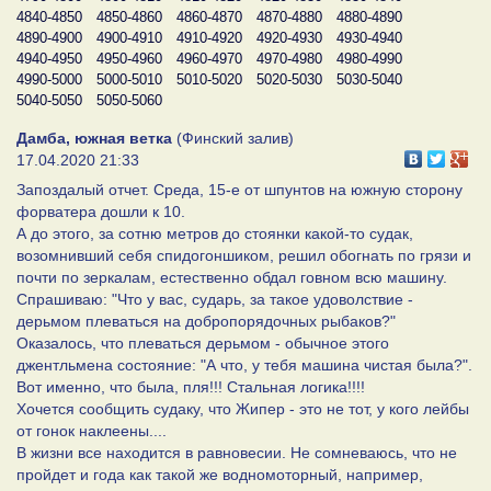
4840-4850
4850-4860
4860-4870
4870-4880
4880-4890
4890-4900
4900-4910
4910-4920
4920-4930
4930-4940
4940-4950
4950-4960
4960-4970
4970-4980
4980-4990
4990-5000
5000-5010
5010-5020
5020-5030
5030-5040
5040-5050
5050-5060
Дамба, южная ветка
(Финский залив)
17.04.2020 21:33
Запоздалый отчет. Среда, 15-е от шпунтов на южную сторону
форватера дошли к 10.
А до этого, за сотню метров до стоянки какой-то судак,
возомнивший себя спидогоншиком, решил обогнать по грязи и
почти по зеркалам, естественно обдал говном всю машину.
Спрашиваю: "Что у вас, сударь, за такое удоволствие -
дерьмом плеваться на добропорядочных рыбаков?"
Оказалось, что плеваться дерьмом - обычное этого
джентльмена состояние: "А что, у тебя машина чистая была?".
Вот именно, что была, пля!!! Стальная логика!!!!
Хочется сообщить судаку, что Жипер - это не тот, у кого лейбы
от гонок наклеены....
В жизни все находится в равновесии. Не сомневаюсь, что не
пройдет и года как такой же водномоторный, например,