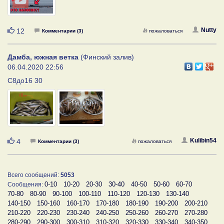
Нравится
Nutty
12
Комментарии (3)
пожаловаться
Дамба, южная ветка
(Финский залив)
06.04.2020 22:56
С8до16 30
Нравится
Kulibin54
4
Комментарии (3)
пожаловаться
Всего сообщений:
5053
0-10
10-20
20-30
30-40
40-50
50-60
60-70
Сообщения:
70-80
80-90
90-100
100-110
110-120
120-130
130-140
140-150
150-160
160-170
170-180
180-190
190-200
200-210
210-220
220-230
230-240
240-250
250-260
260-270
270-280
280-290
290-300
300-310
310-320
320-330
330-340
340-350