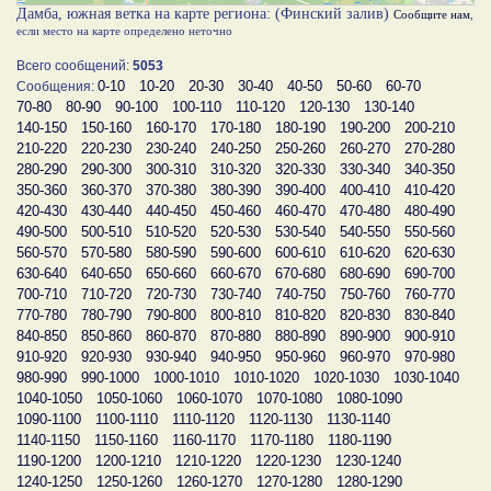
Дамба, южная ветка на карте региона: (Финский залив)
Сообщите нам
,
если место на карте определено неточно
Всего сообщений:
5053
0-10
10-20
20-30
30-40
40-50
50-60
60-70
Сообщения:
70-80
80-90
90-100
100-110
110-120
120-130
130-140
140-150
150-160
160-170
170-180
180-190
190-200
200-210
210-220
220-230
230-240
240-250
250-260
260-270
270-280
280-290
290-300
300-310
310-320
320-330
330-340
340-350
350-360
360-370
370-380
380-390
390-400
400-410
410-420
420-430
430-440
440-450
450-460
460-470
470-480
480-490
490-500
500-510
510-520
520-530
530-540
540-550
550-560
560-570
570-580
580-590
590-600
600-610
610-620
620-630
630-640
640-650
650-660
660-670
670-680
680-690
690-700
700-710
710-720
720-730
730-740
740-750
750-760
760-770
770-780
780-790
790-800
800-810
810-820
820-830
830-840
840-850
850-860
860-870
870-880
880-890
890-900
900-910
910-920
920-930
930-940
940-950
950-960
960-970
970-980
980-990
990-1000
1000-1010
1010-1020
1020-1030
1030-1040
1040-1050
1050-1060
1060-1070
1070-1080
1080-1090
1090-1100
1100-1110
1110-1120
1120-1130
1130-1140
1140-1150
1150-1160
1160-1170
1170-1180
1180-1190
1190-1200
1200-1210
1210-1220
1220-1230
1230-1240
1240-1250
1250-1260
1260-1270
1270-1280
1280-1290