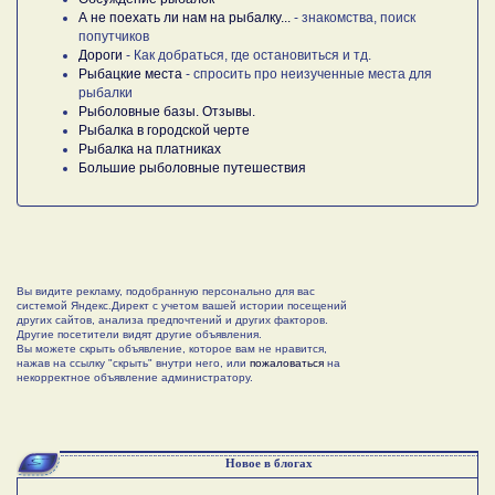
А не поехать ли нам на рыбалку...
- знакомства, поиск
попутчиков
Дороги
- Как добраться, где остановиться и тд.
Рыбацкие места
- спросить про неизученные места для
рыбалки
Рыболовные базы. Отзывы.
Рыбалка в городской черте
Рыбалка на платниках
Большие рыболовные путешествия
Вы видите рекламу, подобранную персонально для вас
системой Яндекс.Директ с учетом вашей истории посещений
других сайтов, анализа предпочтений и других факторов.
Другие посетители видят другие объявления.
Вы можете скрыть объявление, которое вам не нравится,
нажав на ссылку "скрыть" внутри него, или
пожаловаться
на
некорректное объявление администратору.
Новое в блогах