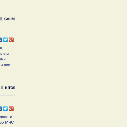
GAL50
а,
ллега
ени
 и все
KITOS
двести.
ибо МЧС