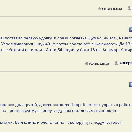
пожаловаться
 поставил первую удочку, и сразу поклевка. Думал, ну вот , начало
 Успел выдернуть штук 40. А потом просто всё выключилось. До 13 
ь с батькой не стали . Итого 54 штуки, у бати 13 шт. Кошмар. Анти
Скворц
пожаловаться
 на все дела рукой, дождался когда Прораб сможет удрать с работ
я по прогнозируемую теплу, льду там осталось жить не долго.
лаками. Был штиль и очень тепло. К вечеру чуть подул ветерок.