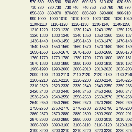
570-580
580-590
590-600
600-610
610-620
620-630
710-720
720-730
730-740
740-750
750-760
760-770
850-860
860-870
870-880
880-890
890-900
900-910
990-1000
1000-1010
1010-1020
1020-1030
1030-1040
1100-1110
1110-1120
1120-1130
1130-1140
1140-1150
1210-1220
1220-1230
1230-1240
1240-1250
1250-126
1320-1330
1330-1340
1340-1350
1350-1360
1360-137
1430-1440
1440-1450
1450-1460
1460-1470
1470-148
1540-1550
1550-1560
1560-1570
1570-1580
1580-159
1650-1660
1660-1670
1670-1680
1680-1690
1690-170
1760-1770
1770-1780
1780-1790
1790-1800
1800-181
1870-1880
1880-1890
1890-1900
1900-1910
1910-192
1980-1990
1990-2000
2000-2010
2010-2020
2020-203
2090-2100
2100-2110
2110-2120
2120-2130
2130-214
2200-2210
2210-2220
2220-2230
2230-2240
2240-225
2310-2320
2320-2330
2330-2340
2340-2350
2350-236
2420-2430
2430-2440
2440-2450
2450-2460
2460-247
2530-2540
2540-2550
2550-2560
2560-2570
2570-258
2640-2650
2650-2660
2660-2670
2670-2680
2680-269
2750-2760
2760-2770
2770-2780
2780-2790
2790-280
2860-2870
2870-2880
2880-2890
2890-2900
2900-291
2970-2980
2980-2990
2990-3000
3000-3010
3010-302
3080-3090
3090-3100
3100-3110
3110-3120
3120-313
3190-3200
3200-3210
3210-3220
3220-3230
3230-324