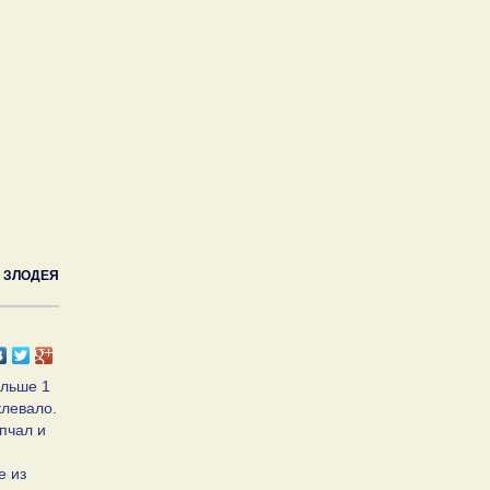
2 ЗЛОДЕЯ
ольше 1
клевало.
пчал и
е из