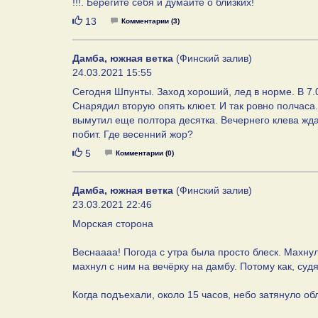
!!!. Берегите себя и думайте о близких!
Нравится
13
Комментарии (3)
Дамба, южная ветка
(Финский залив)
24.03.2021 15:55
Сегодня Шпунты. Заход хороший, лед в норме. В 7.00
Снарядил вторую опять клюет. И так ровно полчаса.
вымутил еще полтора десятка. Вечернего клева ждат
побит. Где весенний жор?
Нравится
5
Комментарии (0)
Дамба, южная ветка
(Финский залив)
23.03.2021 22:46
Морская сторона
Веснаааа! Погода с утра была просто блеск. Махнул
махнул с ним на вечёрку на дамбу. Потому как, суд
Когда подъехали, около 15 часов, небо затянуло об