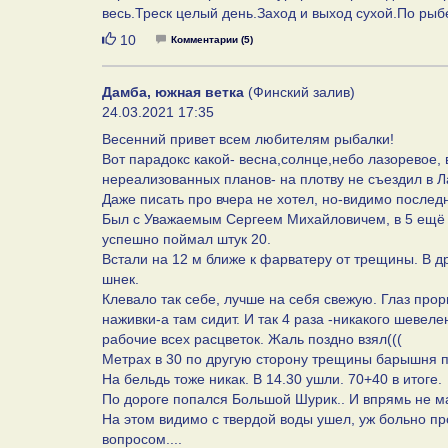
весь.Треск целый день.Заход и выход сухой.По рыбе
Нравится
10
Комментарии (5)
Дамба, южная ветка
(Финский залив)
24.03.2021 17:35
Весенний привет всем любителям рыбалки!
Вот парадокс какой- весна,солнце,небо лазоревое, в
нереализованных планов- на плотву не съездил в Ла
Даже писать про вчера не хотел, но-видимо последни
Был с Уважаемым Сергеем Михайловичем, в 5 ещё за
успешно поймал штук 20.
Встали на 12 м ближе к фарватеру от трещины. В д
шнек.
Клевало так себе, лучше на себя свежую. Глаз пр
наживки-а там сидит. И так 4 раза -никакого шевел
рабочие всех расцветок. Жаль поздно взял(((
Метрах в 30 по другую сторону трещины барышня п
На бельдь тоже никак. В 14.30 ушли. 70+40 в итоге.
По дороге попался Большой Шурик.. И впрямь не м
На этом видимо с твердой воды ушел, уж больно пр
вопросом....