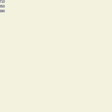
710
850
990