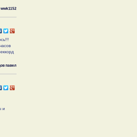
wwk1152
сь!!!
часов
реккорд
ов павел
ы и