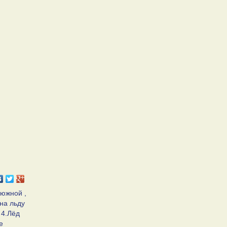
 южной ,
на льду
 4.Лёд
е