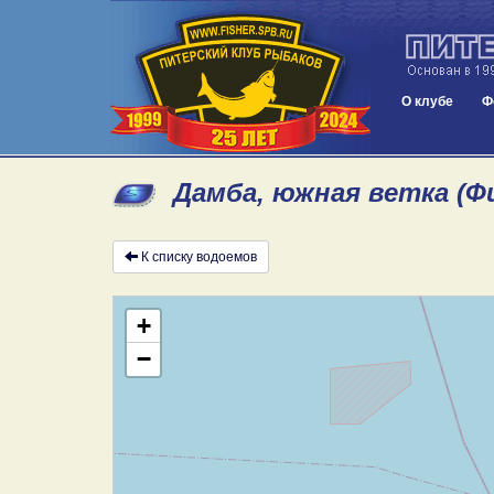
О клубе
Ф
Дамба, южная ветка (Ф
К списку водоемов
+
−