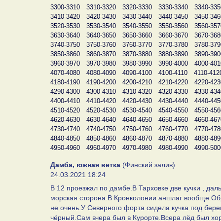
3300-3310
3310-3320
3320-3330
3330-3340
3340-335
3410-3420
3420-3430
3430-3440
3440-3450
3450-346
3520-3530
3530-3540
3540-3550
3550-3560
3560-357
3630-3640
3640-3650
3650-3660
3660-3670
3670-368
3740-3750
3750-3760
3760-3770
3770-3780
3780-379
3850-3860
3860-3870
3870-3880
3880-3890
3890-390
3960-3970
3970-3980
3980-3990
3990-4000
4000-401
4070-4080
4080-4090
4090-4100
4100-4110
4110-412
4180-4190
4190-4200
4200-4210
4210-4220
4220-423
4290-4300
4300-4310
4310-4320
4320-4330
4330-434
4400-4410
4410-4420
4420-4430
4430-4440
4440-445
4510-4520
4520-4530
4530-4540
4540-4550
4550-456
4620-4630
4630-4640
4640-4650
4650-4660
4660-467
4730-4740
4740-4750
4750-4760
4760-4770
4770-478
4840-4850
4850-4860
4860-4870
4870-4880
4880-489
4950-4960
4960-4970
4970-4980
4980-4990
4990-500
Дамба, южная ветка
(Финский залив)
24.03.2021 18:24
В 12 проезжал по дамбе.В Тарховке две кучки , да
морская сторона.В Кронколонии аншлаг вообще.Обр
не очень.У Северного форта сидела кучка под берег
чёрный.Сам вчера был в Курорте.Всера лёд был хор