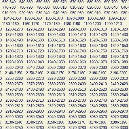
630-640
640-650
650-660
660-670
670-680
680-690
690-700
700-
770-780
780-790
790-800
800-810
810-820
820-830
830-840
840-
910-920
920-930
930-940
940-950
950-960
960-970
970-980
980-
1040-1050
1050-1060
1060-1070
1070-1080
1080-1090
1090-1100
1150-1160
1160-1170
1170-1180
1180-1190
1190-1200
1200-1210
0
1260-1270
1270-1280
1280-1290
1290-1300
1300-1310
1310-1320
0
1370-1380
1380-1390
1390-1400
1400-1410
1410-1420
1420-1430
0
1480-1490
1490-1500
1500-1510
1510-1520
1520-1530
1530-1540
0
1590-1600
1600-1610
1610-1620
1620-1630
1630-1640
1640-1650
0
1700-1710
1710-1720
1720-1730
1730-1740
1740-1750
1750-1760
0
1810-1820
1820-1830
1830-1840
1840-1850
1850-1860
1860-1870
0
1920-1930
1930-1940
1940-1950
1950-1960
1960-1970
1970-1980
0
2030-2040
2040-2050
2050-2060
2060-2070
2070-2080
2080-2090
0
2140-2150
2150-2160
2160-2170
2170-2180
2180-2190
2190-2200
0
2250-2260
2260-2270
2270-2280
2280-2290
2290-2300
2300-2310
0
2360-2370
2370-2380
2380-2390
2390-2400
2400-2410
2410-2420
0
2470-2480
2480-2490
2490-2500
2500-2510
2510-2520
2520-2530
0
2580-2590
2590-2600
2600-2610
2610-2620
2620-2630
2630-2640
0
2690-2700
2700-2710
2710-2720
2720-2730
2730-2740
2740-2750
0
2800-2810
2810-2820
2820-2830
2830-2840
2840-2850
2850-2860
0
2910-2920
2920-2930
2930-2940
2940-2950
2950-2960
2960-2970
0
3020-3030
3030-3040
3040-3050
3050-3060
3060-3070
3070-3080
0
3130-3140
3140-3150
3150-3160
3160-3170
3170-3180
3180-3190
0
3240-3250
3250-3260
3260-3270
3270-3280
3280-3290
3290-3300