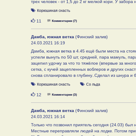
трех человек - от 1,5 до 2 кг мелкой кори. У забора
Корюшиная снасть
Нравится
11
Комментарии (7)
Дамба, южная ветка
(Финский залив)
24.03.2021 16:19
Дамба, южная ветка в 4.45 ещё были места на стоян
успели вынуть по 50 шт, средней, пара мамуль, пар
зацепил удочку за что то тяжёлое (впервые за мног
сетка, с кучей зацепленных воблеров и других снас
снова спланировало в глубину..Сделал из шнура и 
Корюшиная снасть
Со льда
Нравится
12
Комментарии (3)
Дамба, южная ветка
(Финский залив)
24.03.2021 16:14
Только что позвонил приятель сегодня (24.03) был 
Местные переправляли людей на лодке. Потом при