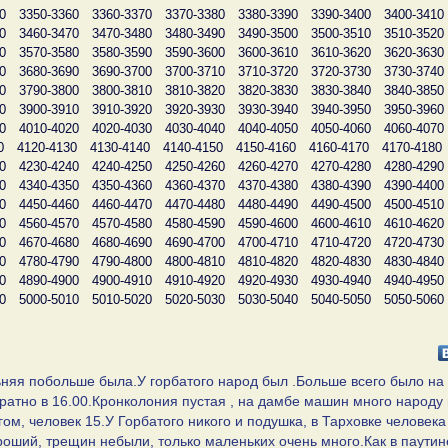
0
3350-3360
3360-3370
3370-3380
3380-3390
3390-3400
3400-3410
0
3460-3470
3470-3480
3480-3490
3490-3500
3500-3510
3510-3520
0
3570-3580
3580-3590
3590-3600
3600-3610
3610-3620
3620-3630
0
3680-3690
3690-3700
3700-3710
3710-3720
3720-3730
3730-3740
0
3790-3800
3800-3810
3810-3820
3820-3830
3830-3840
3840-3850
0
3900-3910
3910-3920
3920-3930
3930-3940
3940-3950
3950-3960
0
4010-4020
4020-4030
4030-4040
4040-4050
4050-4060
4060-4070
0
4120-4130
4130-4140
4140-4150
4150-4160
4160-4170
4170-4180
0
4230-4240
4240-4250
4250-4260
4260-4270
4270-4280
4280-4290
0
4340-4350
4350-4360
4360-4370
4370-4380
4380-4390
4390-4400
0
4450-4460
4460-4470
4470-4480
4480-4490
4490-4500
4500-4510
0
4560-4570
4570-4580
4580-4590
4590-4600
4600-4610
4610-4620
0
4670-4680
4680-4690
4690-4700
4700-4710
4710-4720
4720-4730
0
4780-4790
4790-4800
4800-4810
4810-4820
4820-4830
4830-4840
0
4890-4900
4900-4910
4910-4920
4920-4930
4930-4940
4940-4950
0
5000-5010
5010-5020
5020-5030
5030-5040
5040-5050
5050-5060
льняя побольше была.У горбатого народ был .Больше всего было на
атно в 16.00.Кронколония пустая , на дамбе машин много народу 
ом, человек 15.У Горбатого никого и подушка, в Тарховке человека
оший, трещин небыли, только маленьких очень много.Как в паутин