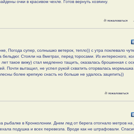
 найдены очки в красивом чехле. Готов вернуть хозяину.
пожаловаться
ке, Погода супер, солнышко ветерок, тепло)) с утра поклевало чутк
а бельдюг. Стояли на 8метрах, перед торосами. Из интересного, ко
о лет такое вижу) стал медленно тащить, оказалась брошенная с ос
тей. Почти вытащил, не успел рукой схватить оторвалась мормышка
блесны более крепкую снасть но больше не удалось зацепить))
пожаловаться
на рыбалке в Кронколонии. Днем лед от берега отогнало метров на 
ехала подушка и всех перевезла. Вроде как не штрафовали. Спас