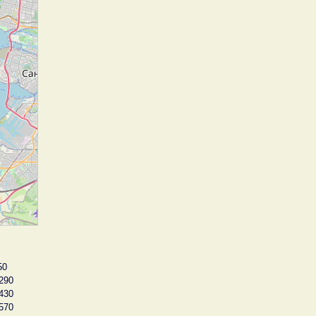
50
290
430
570