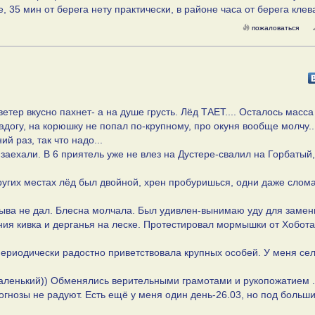
, 35 мин от берега нету практически, в районе часа от берега клев
пожаловаться
етер вкусно пахнет- а на душе грусть. Лёд ТАЕТ.... Осталось масса
догу, на корюшку не попал по-крупному, про окуня вообще молчу..
й раз, так что надо...
ехали. В 6 приятель уже не влез на Дустере-свалил на Горбатый,
ругих местах лёд был двойной, хрен пробуришься, одни даже слом
орыва не дал. Блесна молчала. Был удивлен-вынимаю уду для заме
ения кивка и дерганья на леске. Протестировал мормышки от Хобота
ериодически радостно приветствовала крупных особей. У меня сел
аленький)) Обменялись верительными грамотами и рукопожатием .
огнозы не радуют. Есть ещё у меня один день-26.03, но под больш