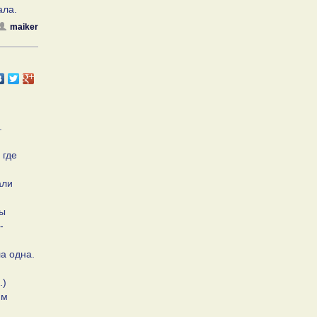
ала.
maiker
.
 где
али
ны
-
а одна.
.)
им